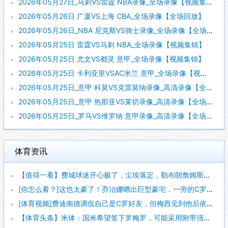
2026年05月27日_马刺VS雷霆 NBA录像_全场录像【视频集锦】
2026年05月26日 广厦VS上海 CBA_全场录像【全场回放】
2026年05月26日_NBA 尼克斯VS骑士录像_全场录像【全场回放】
2026年05月25日 雷霆VS马刺 NBA_全场录像【视频集锦】
2026年05月25日 尤文VS都灵 意甲_全场录像【视频集锦】
2026年05月25日 卡利亚里VSAC米兰 意甲_全场录像【视频集锦】
2026年05月25日_意甲 科莫VS克雷莫纳录像_高清录像【全场回放】
2026年05月25日_意甲 热那亚VS莱切录像_高清录像【全场回放】
2026年05月25日_罗马VS维罗纳 意甲录像_高清录像【全场回放】
体育资讯
【值得一看】费城球迷开心极了，尘埃落定，勒布朗詹姆斯加盟费城
[你怎么看？]这也太豪了！乔治娜晒出巨型豪宅，一旁的C罗肌肉
[体育视频]费迪南德调侃自己是C罗好友，但梅西见到他后依然热
【体育头条】米体：国米希望签下罗梅罗，可能采用附带强制买断条