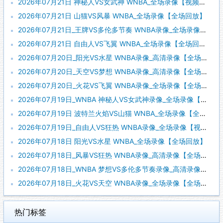
2026年07月21日 神秘人VS女武神 WNBA_全场录像【视频集锦】
2026年07月21日 山猫VS风暴 WNBA_全场录像【全场回放】
2026年07月21日_王牌VS多伦多节奏 WNBA录像_全场录像【全场回放】
2026年07月21日 自由人VS飞翼 WNBA_全场录像【全场回放】
2026年07月20日_阳光VS水星 WNBA录像_高清录像【全场回放】
2026年07月20日_天空VS梦想 WNBA录像_高清录像【全场回放】
2026年07月20日_火花VS飞翼 WNBA录像_全场录像【全场回放】
2026年07月19日_WNBA 神秘人VS女武神录像_全场录像【视频集锦】
2026年07月19日 波特兰火焰VS山猫 WNBA_全场录像【全场回放】
2026年07月19日_自由人VS狂热 WNBA录像_全场录像【视频集锦】
2026年07月18日 阳光VS水星 WNBA_全场录像【全场回放】
2026年07月18日_风暴VS狂热 WNBA录像_高清录像【全场回放】
2026年07月18日_WNBA 梦想VS多伦多节奏录像_高清录像【全场回放】
2026年07月18日_火花VS天空 WNBA录像_全场录像【全场回放】
热门标签