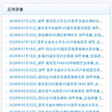
足球录像
2026年07月22日_保甲 索菲亚火车头VS普罗夫迪夫博特夫录像_全场录像【高清回放】
2026年07月21日_索非亚中央陆军VS索非亚斯拉维亚 保甲录像_全场录像【全场回放】
2026年07月20日_查洛摩利VS弗拉察博特夫 保甲录像_全场录像【高清回放】
2026年07月19日 普罗夫迪夫火车头VS卢多格雷茨 保甲_全场录像【视频集锦】
2026年07月19日_保甲 阿尔达VS索菲亚塞普泰姆夫里录像_全场录像【视频集锦】
2026年07月18日_多瑙VS索非亚列夫斯基 保甲录像_全场录像【高清回放】
2026年07月18日_保甲 索菲亚1948VS华纳斯巴达录像_全场录像【视频集锦】
2026年05月30日_保甲 普罗夫迪夫火车头VS卢多格雷茨录像_高清录像【全场回放】
2026年05月28日_延特拉VS索菲亚塞普泰姆夫里 保甲录像_高清录像【全场回放】
2026年05月26日 索非亚列夫斯基VS索菲亚1948 保甲_全场录像【视频集锦】
2026年05月26日_索非亚中央陆军VS卢多格雷茨 保甲录像_全场录像【高清回放】
2026年05月25日_阿尔达VS查洛摩利 保甲录像_全场录像【视频集锦】
2026年05月25日_普罗夫迪夫博特夫VS普罗夫迪夫火车头 保甲录像_全场录像【高清回放】
2026年05月22日_旧扎戈拉贝罗VS弗拉察博特夫 保甲录像_全场录像【全场回放】