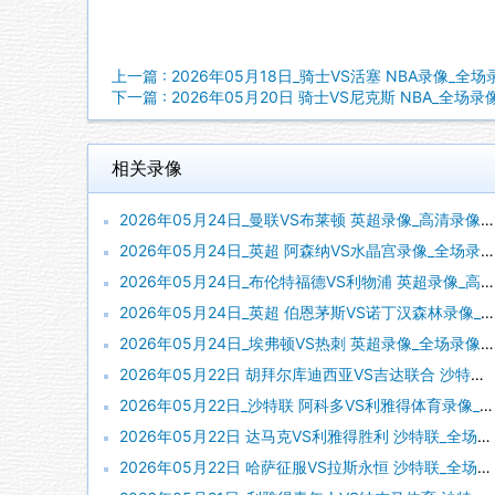
上一篇 : 2026年05月18日_骑士VS活塞 NBA录像_全
下一篇 : 2026年05月20日 骑士VS尼克斯 NBA_全场
相关录像
2026年05月24日_曼联VS布莱顿 英超录像_高清录像【全场回放】
2026年05月24日_英超 阿森纳VS水晶宫录像_全场录像【全场回放】
2026年05月24日_布伦特福德VS利物浦 英超录像_高清录像【全场回放】
2026年05月24日_英超 伯恩茅斯VS诺丁汉森林录像_全场录像【全场回放】
2026年05月24日_埃弗顿VS热刺 英超录像_全场录像【高清回放】
2026年05月22日 胡拜尔库迪西亚VS吉达联合 沙特联_全场录像【视频集锦】
2026年05月22日_沙特联 阿科多VS利雅得体育录像_全场录像【全场回放】
2026年05月22日 达马克VS利雅得胜利 沙特联_全场录像【全场回放】
2026年05月22日 哈萨征服VS拉斯永恒 沙特联_全场录像【全场回放】