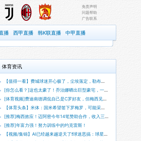
免责声明
问题帮助
广告联系
直播
西甲直播
韩K联直播
中甲直播
体育资讯
【值得一看】费城球迷开心极了，尘埃落定，勒布朗詹姆斯加盟费城
[你怎么看？]这也太豪了！乔治娜晒出巨型豪宅，一旁的C罗肌肉
[体育视频]费迪南德调侃自己是C罗好友，但梅西见到他后依然热
【体育头条】米体：国米希望签下罗梅罗，可能采用附带强制买断条
[推荐]梅西效应！迈阿密今年14笔赞助合作，收入三年内暴涨1
[推荐]年富力强！努力训练中的约克雷斯！
【视频/集锦】AI已经越来越逆天了❗️球迷恶搞：球星退役后生