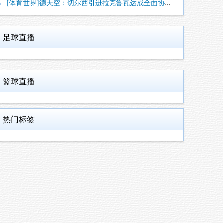
[体育世界]德天空：切尔西引进拉克鲁瓦达成全面协议，将签约至
足球直播
篮球直播
热门标签