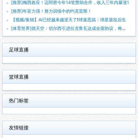
[推荐]梅西效应！迈阿密今年14笔赞助合作，收入三年内暴涨1
[推荐]年富力强！努力训练中的约克雷斯！
【视频/集锦】AI已经越来越逆天了❗️球迷恶搞：球星退役后生
[体育世界]德天空：切尔西引进拉克鲁瓦达成全面协议，将签约至
足球直播
篮球直播
热门标签
友情链接