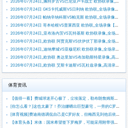
2026年07月24日_佩特罗古VS巴尼亚卢卡战士 欧协联录像_高清录像【全场回放】
2026年07月24日 GKS卡托威斯VS日利纳 欧协联_全场录像【视频集锦】
2026年07月24日 帕纳辛纳科斯VS帕克斯 欧协联_全场录像【全场回放】
2026年07月24日 哥本哈根VS普莱西亚 欧协联_全场录像【全场回放】
2026年07月24日_亚布洛内茨VS瓦特基斯 欧协联录像_全场录像【视频集锦】
2026年07月24日_欧协联 阿贾克斯VS伏伊伏丁那录像_全场录像【高清回放】
2026年07月24日_迪纳摩城VS亚穆尼积 欧协联录像_全场录像【视频集锦】
2026年07月24日_欧协联 奥达里加VS布加勒斯特星录像_高清录像【全场回放】
2026年07月24日_欧协联 艾斯卡迪斯VS瓦杜兹录像_高清录像【全场回放】
体育资讯
【值得一看】费城球迷开心极了，尘埃落定，勒布朗詹姆斯加盟费城
[你怎么看？]这也太豪了！乔治娜晒出巨型豪宅，一旁的C罗肌肉
[体育视频]费迪南德调侃自己是C罗好友，但梅西见到他后依然热
【体育头条】米体：国米希望签下罗梅罗，可能采用附带强制买断条