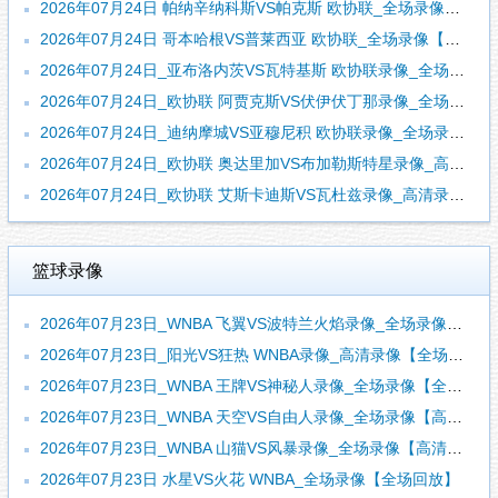
2026年07月24日 帕纳辛纳科斯VS帕克斯 欧协联_全场录像【全场回放】
2026年07月24日 哥本哈根VS普莱西亚 欧协联_全场录像【全场回放】
2026年07月24日_亚布洛内茨VS瓦特基斯 欧协联录像_全场录像【视频集锦】
2026年07月24日_欧协联 阿贾克斯VS伏伊伏丁那录像_全场录像【高清回放】
2026年07月24日_迪纳摩城VS亚穆尼积 欧协联录像_全场录像【视频集锦】
2026年07月24日_欧协联 奥达里加VS布加勒斯特星录像_高清录像【全场回放】
2026年07月24日_欧协联 艾斯卡迪斯VS瓦杜兹录像_高清录像【全场回放】
篮球录像
2026年07月23日_WNBA 飞翼VS波特兰火焰录像_全场录像【全场回放】
2026年07月23日_阳光VS狂热 WNBA录像_高清录像【全场回放】
2026年07月23日_WNBA 王牌VS神秘人录像_全场录像【全场回放】
2026年07月23日_WNBA 天空VS自由人录像_全场录像【高清回放】
2026年07月23日_WNBA 山猫VS风暴录像_全场录像【高清回放】
2026年07月23日 水星VS火花 WNBA_全场录像【全场回放】