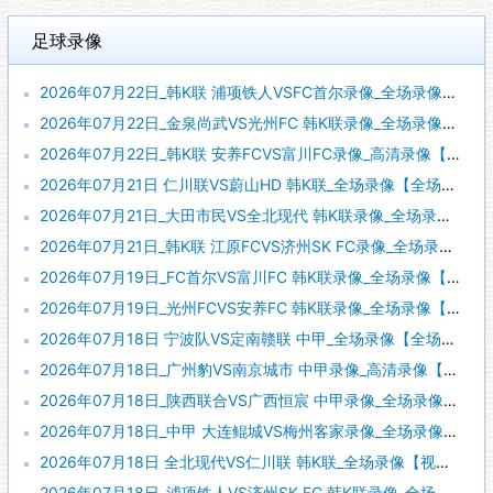
足球录像
2026年07月22日_韩K联 浦项铁人VSFC首尔录像_全场录像【全场回放】
2026年07月22日_金泉尚武VS光州FC 韩K联录像_全场录像【高清回放】
2026年07月22日_韩K联 安养FCVS富川FC录像_高清录像【全场回放】
2026年07月21日 仁川联VS蔚山HD 韩K联_全场录像【全场回放】
2026年07月21日_大田市民VS全北现代 韩K联录像_全场录像【视频集锦】
2026年07月21日_韩K联 江原FCVS济州SK FC录像_全场录像【全场回放】
2026年07月19日_FC首尔VS富川FC 韩K联录像_全场录像【全场回放】
2026年07月19日_光州FCVS安养FC 韩K联录像_全场录像【高清回放】
2026年07月18日 宁波队VS定南赣联 中甲_全场录像【全场回放】
2026年07月18日_广州豹VS南京城市 中甲录像_高清录像【全场回放】
2026年07月18日_陕西联合VS广西恒宸 中甲录像_全场录像【全场回放】
2026年07月18日_中甲 大连鲲城VS梅州客家录像_全场录像【高清回放】
2026年07月18日 全北现代VS仁川联 韩K联_全场录像【视频集锦】
2026年07月18日_浦项铁人VS济州SK FC 韩K联录像_全场录像【视频集锦】