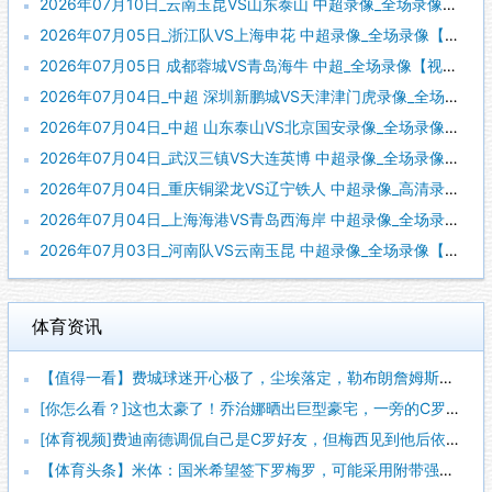
2026年07月10日_云南玉昆VS山东泰山 中超录像_全场录像【全场回放】
2026年07月05日_浙江队VS上海申花 中超录像_全场录像【全场回放】
2026年07月05日 成都蓉城VS青岛海牛 中超_全场录像【视频集锦】
2026年07月04日_中超 深圳新鹏城VS天津津门虎录像_全场录像【视频集锦】
2026年07月04日_中超 山东泰山VS北京国安录像_全场录像【高清回放】
2026年07月04日_武汉三镇VS大连英博 中超录像_全场录像【高清回放】
2026年07月04日_重庆铜梁龙VS辽宁铁人 中超录像_高清录像【全场回放】
2026年07月04日_上海海港VS青岛西海岸 中超录像_全场录像【视频集锦】
2026年07月03日_河南队VS云南玉昆 中超录像_全场录像【全场回放】
体育资讯
【值得一看】费城球迷开心极了，尘埃落定，勒布朗詹姆斯加盟费城
[你怎么看？]这也太豪了！乔治娜晒出巨型豪宅，一旁的C罗肌肉
[体育视频]费迪南德调侃自己是C罗好友，但梅西见到他后依然热
【体育头条】米体：国米希望签下罗梅罗，可能采用附带强制买断条