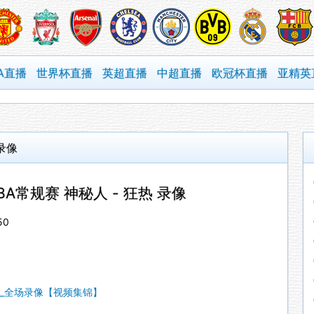
A直播
世界杯直播
英超直播
中超直播
欧冠杯直播
亚精英
 录像
NBA常规赛 神秘人 - 狂热 录像
50
录像_全场录像【视频集锦】