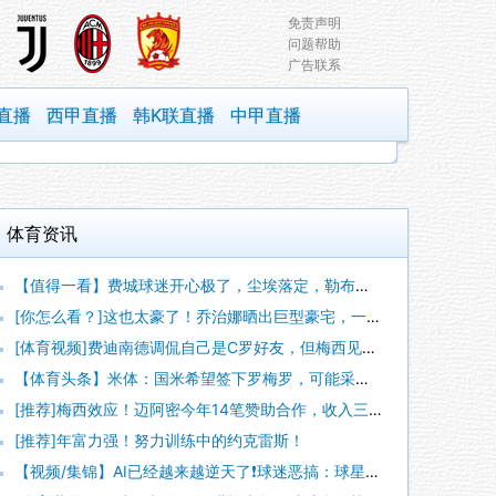
免责声明
问题帮助
广告联系
直播
西甲直播
韩K联直播
中甲直播
体育资讯
【值得一看】费城球迷开心极了，尘埃落定，勒布朗詹姆斯加盟费城
[你怎么看？]这也太豪了！乔治娜晒出巨型豪宅，一旁的C罗肌肉
[体育视频]费迪南德调侃自己是C罗好友，但梅西见到他后依然热
【体育头条】米体：国米希望签下罗梅罗，可能采用附带强制买断条
[推荐]梅西效应！迈阿密今年14笔赞助合作，收入三年内暴涨1
[推荐]年富力强！努力训练中的约克雷斯！
【视频/集锦】AI已经越来越逆天了❗️球迷恶搞：球星退役后生