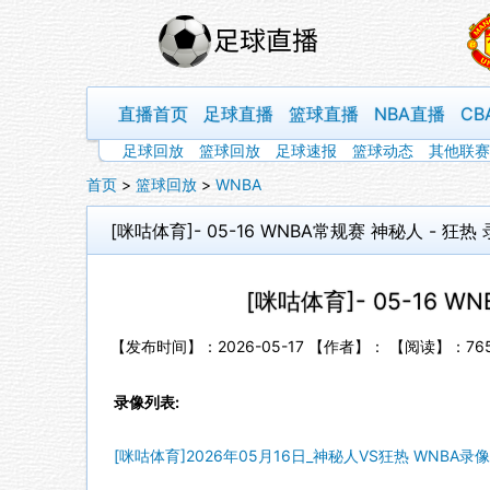
直播首页
足球直播
篮球直播
NBA直播
CB
足球回放
篮球回放
足球速报
篮球动态
其他联赛
首页
>
篮球回放
>
WNBA
[咪咕体育]- 05-16 WNBA常规赛 神秘人 - 狂热
[咪咕体育]- 05-16 W
【发布时间】：2026-05-17 【作者】： 【阅读】：
76
录像列表:
[咪咕体育]2026年05月16日_神秘人VS狂热 WNBA