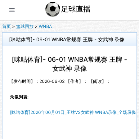
展开菜单
首页
>
篮球回放
>
WNBA
[咪咕体育]- 06-01 WNBA常规赛 王牌 - 女武神 录像
[咪咕体育]- 06-01 WNBA常规赛 王牌 -
女武神 录像
【发布时间】：2026-06-02 【作者】： 【阅读】：
录像列表:
[咪咕体育]2026年06月01日_王牌VS女武神 WNBA录像_全场录