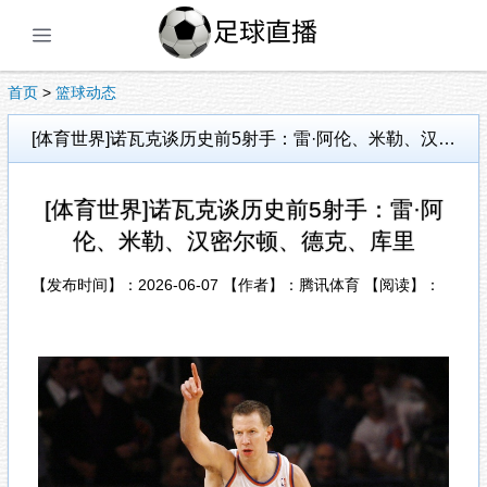
展开菜单
首页
>
篮球动态
[体育世界]诺瓦克谈历史前5射手：雷·阿伦、米勒、汉密尔顿、德克、库里
[体育世界]诺瓦克谈历史前5射手：雷·阿
伦、米勒、汉密尔顿、德克、库里
【发布时间】：2026-06-07 【作者】：腾讯体育 【阅读】：