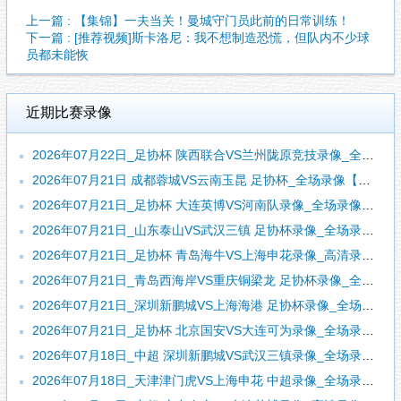
上一篇 : 【集锦】一夫当关！曼城守门员此前的日常训练！
下一篇 : [推荐视频]斯卡洛尼：我不想制造恐慌，但队内不少球
员都未能恢
近期比赛录像
2026年07月22日_足协杯 陕西联合VS兰州陇原竞技录像_全场录像【全场回放】
2026年07月21日 成都蓉城VS云南玉昆 足协杯_全场录像【视频集锦】
2026年07月21日_足协杯 大连英博VS河南队录像_全场录像【全场回放】
2026年07月21日_山东泰山VS武汉三镇 足协杯录像_全场录像【全场回放】
2026年07月21日_足协杯 青岛海牛VS上海申花录像_高清录像【全场回放】
2026年07月21日_青岛西海岸VS重庆铜梁龙 足协杯录像_全场录像【高清回放】
2026年07月21日_深圳新鹏城VS上海海港 足协杯录像_全场录像【高清回放】
2026年07月21日_足协杯 北京国安VS大连可为录像_全场录像【全场回放】
2026年07月18日_中超 深圳新鹏城VS武汉三镇录像_全场录像【全场回放】
2026年07月18日_天津津门虎VS上海申花 中超录像_全场录像【视频集锦】