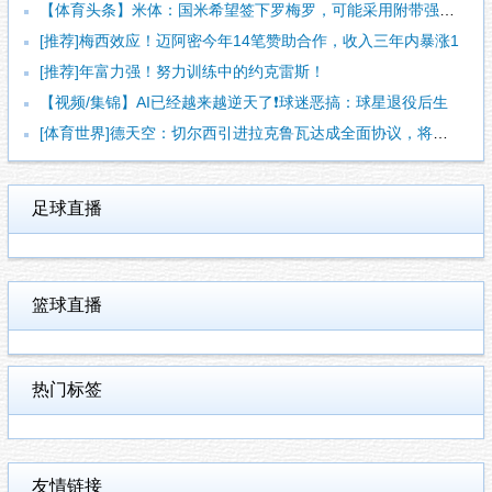
【体育头条】米体：国米希望签下罗梅罗，可能采用附带强制买断条
[推荐]梅西效应！迈阿密今年14笔赞助合作，收入三年内暴涨1
[推荐]年富力强！努力训练中的约克雷斯！
【视频/集锦】AI已经越来越逆天了❗️球迷恶搞：球星退役后生
[体育世界]德天空：切尔西引进拉克鲁瓦达成全面协议，将签约至
足球直播
篮球直播
热门标签
友情链接