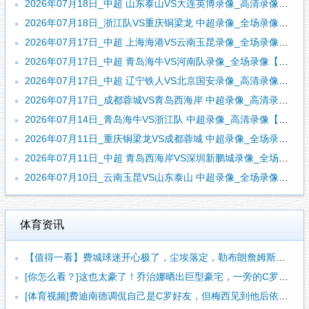
2026年07月18日_中超 山东泰山VS大连英博录像_高清录像【全场回放】
2026年07月18日_浙江队VS重庆铜梁龙 中超录像_全场录像【视频集锦】
2026年07月17日_中超 上海海港VS云南玉昆录像_全场录像【高清回放】
2026年07月17日_中超 青岛海牛VS河南队录像_全场录像【视频集锦】
2026年07月17日_中超 辽宁铁人VS北京国安录像_高清录像【全场回放】
2026年07月17日_成都蓉城VS青岛西海岸 中超录像_高清录像【全场回放】
2026年07月14日_青岛海牛VS浙江队 中超录像_高清录像【全场回放】
2026年07月11日_重庆铜梁龙VS成都蓉城 中超录像_全场录像【高清回放】
2026年07月11日_中超 青岛西海岸VS深圳新鹏城录像_全场录像【视频集锦】
2026年07月10日_云南玉昆VS山东泰山 中超录像_全场录像【全场回放】
体育资讯
【值得一看】费城球迷开心极了，尘埃落定，勒布朗詹姆斯加盟费城
[你怎么看？]这也太豪了！乔治娜晒出巨型豪宅，一旁的C罗肌肉
[体育视频]费迪南德调侃自己是C罗好友，但梅西见到他后依然热