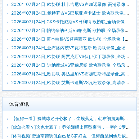
2026年07月24日_欧协联 杜卡吉尼VS卢加诺录像_高清录像【全场回放】
2026年07月24日_佩特罗古VS巴尼亚卢卡战士 欧协联录像_高清录像【全场回放】
2026年07月24日 GKS卡托威斯VS日利纳 欧协联_全场录像【视频集锦】
2026年07月24日 帕纳辛纳科斯VS帕克斯 欧协联_全场录像【全场回放】
2026年07月24日 哥本哈根VS普莱西亚 欧协联_全场录像【全场回放】
2026年07月24日_亚布洛内茨VS瓦特基斯 欧协联录像_全场录像【视频集锦】
2026年07月24日_欧协联 阿贾克斯VS伏伊伏丁那录像_全场录像【高清回放】
2026年07月24日_迪纳摩城VS亚穆尼积 欧协联录像_全场录像【视频集锦】
2026年07月24日_欧协联 奥达里加VS布加勒斯特星录像_高清录像【全场回放】
2026年07月24日_欧协联 艾斯卡迪斯VS瓦杜兹录像_高清录像【全场回放】
体育资讯
【值得一看】费城球迷开心极了，尘埃落定，勒布朗詹姆斯加盟费城
[你怎么看？]这也太豪了！乔治娜晒出巨型豪宅，一旁的C罗肌肉
[体育视频]费迪南德调侃自己是C罗好友，但梅西见到他后依然热