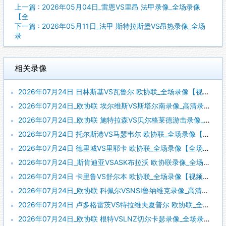
上一篇 : 2026年05月04日_雷恩VS里昂 法甲录像_全场录像
【全
下一篇 : 2026年05月11日_法甲 斯特拉斯堡VS昂热录像_全场
录
相关录像
2026年07月24日 日林斯基VS瓦鲁尔 欧协联_全场录像【视频集锦】
2026年07月24日_欧协联 埃尔维斯VS斯塔尔南录像_高清录像【全场回放】
2026年07月24日_欧协联 施特拉森VS贝尔格莱德游击录像_全场录像【视频集锦】
2026年07月24日 托尔斯港VS马瑟韦尔 欧协联_全场录像【视频集锦】
2026年07月24日 德里城VS里耶卡 欧协联_全场录像【全场回放】
2026年07月24日_斯肯迪亚VSASK布拉沃 欧协联录像_全场录像【高清回放】
2026年07月24日 卡里鲁VS舒尔本 欧协联_全场录像【视频集锦】
2026年07月24日_欧协联 科佩尔VSNSI鲁纳维克录像_高清录像【全场回放】
2026年07月24日 卢多格雷茨VS特拉维夫夏普尔 欧协联_全场录像【视频集锦】
2026年07月24日_欧协联 根特VSLNZ切尔卡瑟录像_全场录像【视频集锦】