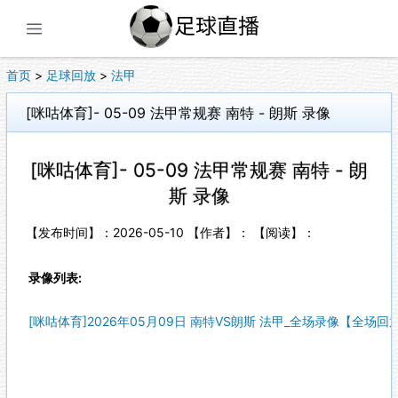
展开菜单
首页
>
足球回放
>
法甲
[咪咕体育]- 05-09 法甲常规赛 南特 - 朗斯 录像
[咪咕体育]- 05-09 法甲常规赛 南特 - 朗
斯 录像
【发布时间】：2026-05-10 【作者】： 【阅读】：
录像列表:
[咪咕体育]2026年05月09日 南特VS朗斯 法甲_全场录像【全场回