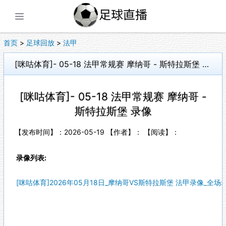
展开菜单
首页
>
足球回放
>
法甲
[咪咕体育]- 05-18 法甲常规赛 摩纳哥 - 斯特拉斯堡 录像
[咪咕体育]- 05-18 法甲常规赛 摩纳哥 -
斯特拉斯堡 录像
【发布时间】：2026-05-19 【作者】： 【阅读】：
录像列表:
[咪咕体育]2026年05月18日_摩纳哥VS斯特拉斯堡 法甲录像_全