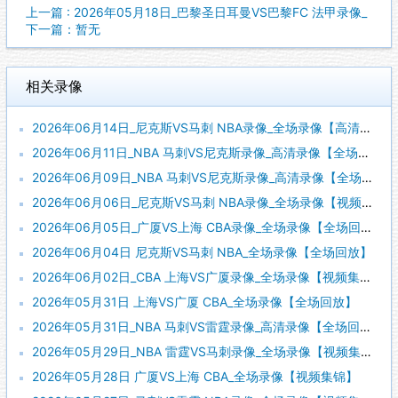
上一篇 : 2026年05月18日_巴黎圣日耳曼VS巴黎FC 法甲录像_
下一篇：暂无
相关录像
2026年06月14日_尼克斯VS马刺 NBA录像_全场录像【高清回放】
2026年06月11日_NBA 马刺VS尼克斯录像_高清录像【全场回放】
2026年06月09日_NBA 马刺VS尼克斯录像_高清录像【全场回放】
2026年06月06日_尼克斯VS马刺 NBA录像_全场录像【视频集锦】
2026年06月05日_广厦VS上海 CBA录像_全场录像【全场回放】
2026年06月04日 尼克斯VS马刺 NBA_全场录像【全场回放】
2026年06月02日_CBA 上海VS广厦录像_全场录像【视频集锦】
2026年05月31日 上海VS广厦 CBA_全场录像【全场回放】
2026年05月31日_NBA 马刺VS雷霆录像_高清录像【全场回放】
2026年05月29日_NBA 雷霆VS马刺录像_全场录像【视频集锦】
2026年05月28日 广厦VS上海 CBA_全场录像【视频集锦】