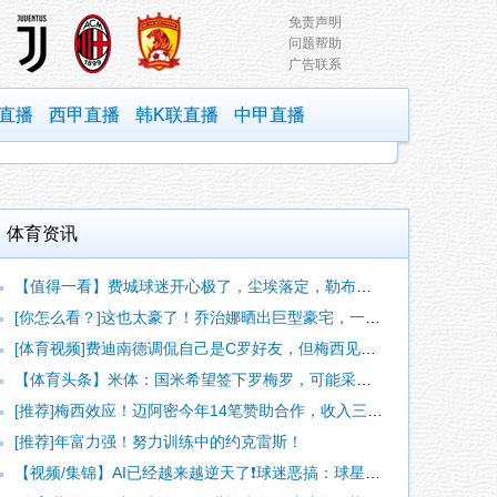
免责声明
问题帮助
广告联系
直播
西甲直播
韩K联直播
中甲直播
体育资讯
【值得一看】费城球迷开心极了，尘埃落定，勒布朗詹姆斯加盟费城
[你怎么看？]这也太豪了！乔治娜晒出巨型豪宅，一旁的C罗肌肉
[体育视频]费迪南德调侃自己是C罗好友，但梅西见到他后依然热
【体育头条】米体：国米希望签下罗梅罗，可能采用附带强制买断条
[推荐]梅西效应！迈阿密今年14笔赞助合作，收入三年内暴涨1
[推荐]年富力强！努力训练中的约克雷斯！
【视频/集锦】AI已经越来越逆天了❗️球迷恶搞：球星退役后生