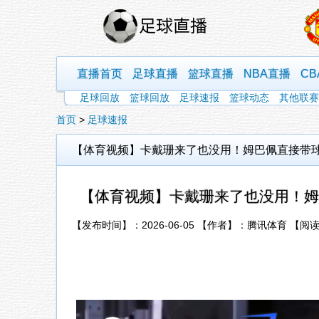
直播首页
足球直播
篮球直播
NBA直播
C
足球回放
篮球回放
足球速报
篮球动态
其他联赛
首页
>
足球速报
【体育视频】卡戴珊来了也没用！姆巴佩直接带
【体育视频】卡戴珊来了也没用！
【发布时间】：2026-06-05 【作者】：腾讯体育 【阅