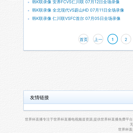
韩K联录像 安养FCVS仁川联 07月12日全场录像
韩K联录像 全北现代VS蔚山HD 07月11日全场录像
韩K联录像 仁川联VSFC首尔 07月05日全场录像
首页
上一
1
2
页
友情链接
世界杯直播专注于世界杯直播电视频道资源,提供世界杯直播免费平台
世界杯直