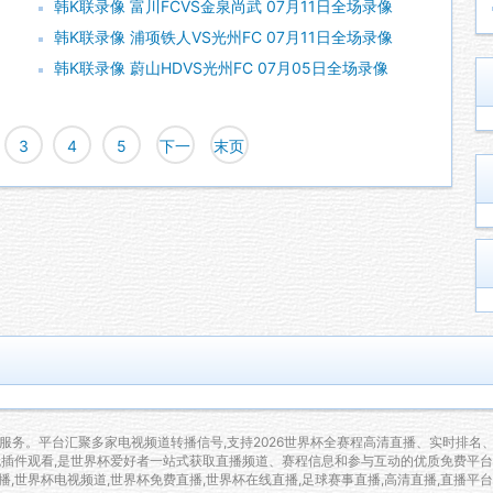
韩K联录像 富川FCVS金泉尚武 07月11日全场录像
韩K联录像 浦项铁人VS光州FC 07月11日全场录像
韩K联录像 蔚山HDVS光州FC 07月05日全场录像
3
4
5
下一
末页
页
服务。平台汇聚多家电视频道转播信号,支持2026世界杯全赛程高清直播、实时排名
无插件观看,是世界杯爱好者一站式获取直播频道、赛程信息和参与互动的优质免费平台
播,世界杯电视频道,世界杯免费直播,世界杯在线直播,足球赛事直播,高清直播,直播平台