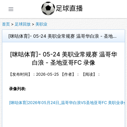
展开菜单
首页
>
足球回放
>
美职业
[咪咕体育]- 05-24 美职业常规赛 温哥华白浪 - 圣地亚哥FC 录像
[咪咕体育]- 05-24 美职业常规赛 温哥华
白浪 - 圣地亚哥FC 录像
【发布时间】：2026-05-25 【作者】： 【阅读】：
录像列表:
[咪咕体育]2026年05月24日_温哥华白浪VS圣地亚哥FC 美职业