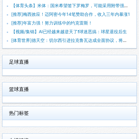
【体育头条】米体：国米希望签下罗梅罗，可能采用附带强制买断条
[推荐]梅西效应！迈阿密今年14笔赞助合作，收入三年内暴涨1
[推荐]年富力强！努力训练中的约克雷斯！
【视频/集锦】AI已经越来越逆天了❗️球迷恶搞：球星退役后生
[体育世界]德天空：切尔西引进拉克鲁瓦达成全面协议，将签约至
足球直播
篮球直播
热门标签