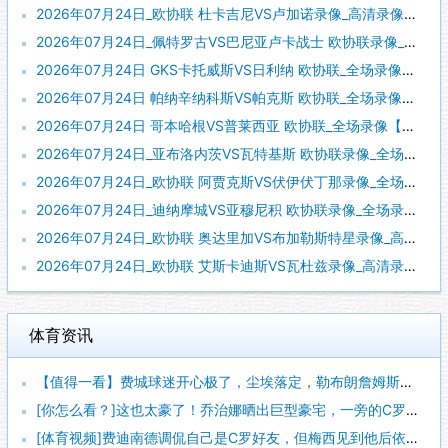
2026年07月24日_欧协联 杜卡吉尼VS卢加诺录像_高清录像【全场回放】
2026年07月24日_佩特罗古VS巴尼亚卢卡战士 欧协联录像_高清录像【全场回放】
2026年07月24日 GKS卡托威斯VS日利纳 欧协联_全场录像【视频集锦】
2026年07月24日 帕纳辛纳科斯VS帕克斯 欧协联_全场录像【全场回放】
2026年07月24日 哥本哈根VS普莱西亚 欧协联_全场录像【全场回放】
2026年07月24日_亚布洛内茨VS瓦特基斯 欧协联录像_全场录像【视频集锦】
2026年07月24日_欧协联 阿贾克斯VS伏伊伏丁那录像_全场录像【高清回放】
2026年07月24日_迪纳摩城VS亚穆尼积 欧协联录像_全场录像【视频集锦】
2026年07月24日_欧协联 奥达里加VS布加勒斯特星录像_高清录像【全场回放】
2026年07月24日_欧协联 艾斯卡迪斯VS瓦杜兹录像_高清录像【全场回放】
体育资讯
【值得一看】费城球迷开心极了，尘埃落定，勒布朗詹姆斯加盟费城
[你怎么看？]这也太豪了！乔治娜晒出巨型豪宅，一旁的C罗肌肉
[体育视频]费迪南德调侃自己是C罗好友，但梅西见到他后依然热