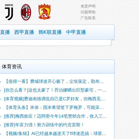
免责声明
问题帮助
广告联系
直播
西甲直播
韩K联直播
中甲直播
体育资讯
【值得一看】费城球迷开心极了，尘埃落定，勒布朗詹姆斯加盟费城
[你怎么看？]这也太豪了！乔治娜晒出巨型豪宅，一旁的C罗肌肉
[体育视频]费迪南德调侃自己是C罗好友，但梅西见到他后依然热
【体育头条】米体：国米希望签下罗梅罗，可能采用附带强制买断条
[推荐]梅西效应！迈阿密今年14笔赞助合作，收入三年内暴涨1
[推荐]年富力强！努力训练中的约克雷斯！
【视频/集锦】AI已经越来越逆天了❗️球迷恶搞：球星退役后生