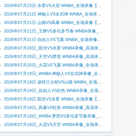
2026年07月23日 水星VS火花 WNBA_全场录像【全场回放】
2026年07月21日 神秘人VS女武神 WNBA_全场录像【视频集锦】
2026年07月21日 山猫VS风暴 WNBA_全场录像【全场回放】
2026年07月21日_王牌VS多伦多节奏 WNBA录像_全场录像【全场回放】
2026年07月21日 自由人VS飞翼 WNBA_全场录像【全场回放】
2026年07月20日_阳光VS水星 WNBA录像_高清录像【全场回放】
2026年07月20日_天空VS梦想 WNBA录像_高清录像【全场回放】
2026年07月20日_火花VS飞翼 WNBA录像_全场录像【全场回放】
2026年07月19日_WNBA 神秘人VS女武神录像_全场录像【视频集锦】
2026年07月19日 波特兰火焰VS山猫 WNBA_全场录像【全场回放】
2026年07月19日_自由人VS狂热 WNBA录像_全场录像【视频集锦】
2026年07月18日 阳光VS水星 WNBA_全场录像【全场回放】
2026年07月18日_风暴VS狂热 WNBA录像_高清录像【全场回放】
2026年07月18日_WNBA 梦想VS多伦多节奏录像_高清录像【全场回放】
2026年07月18日_火花VS天空 WNBA录像_全场录像【全场回放】