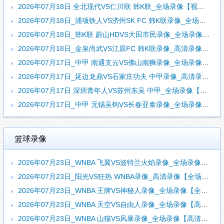
2026年07月18日 全北现代VS仁川联 韩K联_全场录像【视频集锦】
2026年07月18日_浦项铁人VS济州SK FC 韩K联录像_全场录像【视频集锦】
2026年07月18日_韩K联 蔚山HDVS大田市民录像_全场录像【全场回放】
2026年07月18日_金泉尚武VS江原FC 韩K联录像_高清录像【全场回放】
2026年07月17日_中甲 南通支云VS佛山南狮录像_全场录像【视频集锦】
2026年07月17日_延边龙鼎VS石家庄功夫 中甲录像_高清录像【全场回放】
2026年07月17日 深圳青年人VS苏州东吴 中甲_全场录像【全场回放】
2026年07月17日_中甲 无锡吴钩VS长春亚泰录像_全场录像【高清回放】
篮球录像
2026年07月23日_WNBA 飞翼VS波特兰火焰录像_全场录像【全场回放】
2026年07月23日_阳光VS狂热 WNBA录像_高清录像【全场回放】
2026年07月23日_WNBA 王牌VS神秘人录像_全场录像【全场回放】
2026年07月23日_WNBA 天空VS自由人录像_全场录像【高清回放】
2026年07月23日_WNBA 山猫VS风暴录像_全场录像【高清回放】