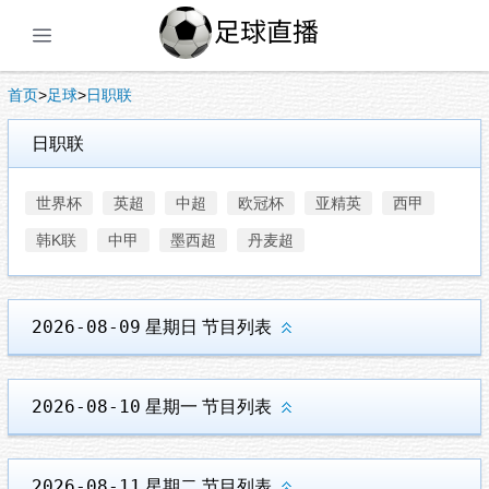
展开菜单
首页
>
足球
>
日职联
日职联
世界杯
英超
中超
欧冠杯
亚精英
西甲
韩K联
中甲
墨西超
丹麦超
2026-08-09
星期日
节目列表
2026-08-10
星期一
节目列表
2026-08-11
星期二
节目列表