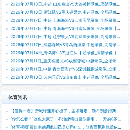
2026年07月18日_中超 山东泰山VS大连英博录像_高清录像【全场回放】
2026年07月18日_浙江队VS重庆铜梁龙 中超录像_全场录像【视频集锦】
2026年07月17日_中超 上海海港VS云南玉昆录像_全场录像【高清回放】
2026年07月17日_中超 青岛海牛VS河南队录像_全场录像【视频集锦】
2026年07月17日_中超 辽宁铁人VS北京国安录像_高清录像【全场回放】
2026年07月17日_成都蓉城VS青岛西海岸 中超录像_高清录像【全场回放】
2026年07月14日_青岛海牛VS浙江队 中超录像_高清录像【全场回放】
2026年07月11日_重庆铜梁龙VS成都蓉城 中超录像_全场录像【高清回放】
2026年07月11日_中超 青岛西海岸VS深圳新鹏城录像_全场录像【视频集锦】
2026年07月10日_云南玉昆VS山东泰山 中超录像_全场录像【全场回放】
体育资讯
【值得一看】费城球迷开心极了，尘埃落定，勒布朗詹姆斯加盟费城
[你怎么看？]这也太豪了！乔治娜晒出巨型豪宅，一旁的C罗肌肉
[体育视频]费迪南德调侃自己是C罗好友，但梅西见到他后依然热