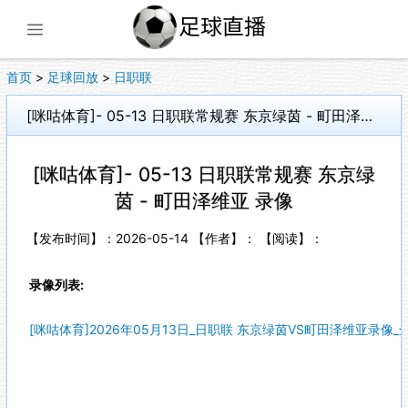
展开菜单
首页
>
足球回放
>
日职联
[咪咕体育]- 05-13 日职联常规赛 东京绿茵 - 町田泽维亚 录像
[咪咕体育]- 05-13 日职联常规赛 东京绿
茵 - 町田泽维亚 录像
【发布时间】：2026-05-14 【作者】： 【阅读】：
录像列表:
[咪咕体育]2026年05月13日_日职联 东京绿茵VS町田泽维亚录像