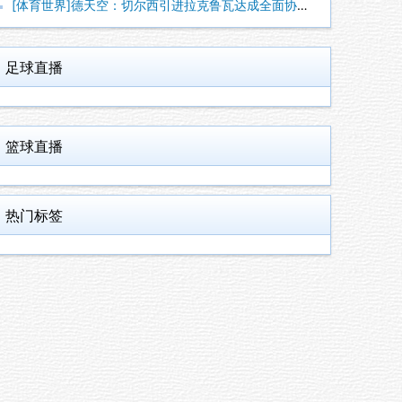
[体育世界]德天空：切尔西引进拉克鲁瓦达成全面协议，将签约至
足球直播
篮球直播
热门标签