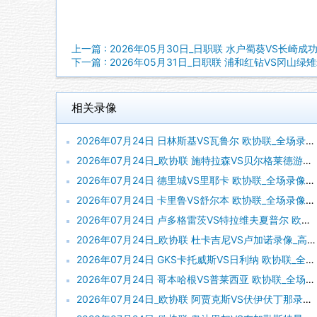
上一篇 : 2026年05月30日_日职联 水户蜀葵VS长崎成
下一篇 : 2026年05月31日_日职联 浦和红钻VS冈山绿
相关录像
2026年07月24日 日林斯基VS瓦鲁尔 欧协联_全场录像【视频集锦】
2026年07月24日_欧协联 施特拉森VS贝尔格莱德游击录像_全场录像【视频集锦】
2026年07月24日 德里城VS里耶卡 欧协联_全场录像【全场回放】
2026年07月24日 卡里鲁VS舒尔本 欧协联_全场录像【视频集锦】
2026年07月24日 卢多格雷茨VS特拉维夫夏普尔 欧协联_全场录像【视频集锦】
2026年07月24日_欧协联 杜卡吉尼VS卢加诺录像_高清录像【全场回放】
2026年07月24日 GKS卡托威斯VS日利纳 欧协联_全场录像【视频集锦】
2026年07月24日 哥本哈根VS普莱西亚 欧协联_全场录像【全场回放】
2026年07月24日_欧协联 阿贾克斯VS伏伊伏丁那录像_全场录像【高清回放】