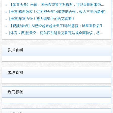
【体育头条】米体：国米希望签下罗梅罗，可能采用附带强制买断条
[推荐]梅西效应！迈阿密今年14笔赞助合作，收入三年内暴涨1
[推荐]年富力强！努力训练中的约克雷斯！
【视频/集锦】AI已经越来越逆天了❗️球迷恶搞：球星退役后生
[体育世界]德天空：切尔西引进拉克鲁瓦达成全面协议，将签约至
足球直播
篮球直播
热门标签