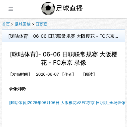
展开菜单
首页
>
足球回放
>
日职联
[咪咕体育]- 06-06 日职联常规赛 大阪樱花 - FC东京 录像
[咪咕体育]- 06-06 日职联常规赛 大阪樱
花 - FC东京 录像
【发布时间】：2026-06-07 【作者】： 【阅读】：
录像列表:
[咪咕体育]2026年06月06日 大阪樱花VSFC东京 日职联_全场录