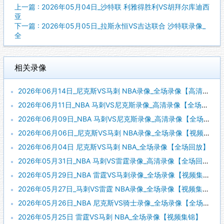
上一篇 : 2026年05月04日_沙特联 利雅得胜利VS胡拜尔库迪西
亚
下一篇 : 2026年05月05日_拉斯永恒VS吉达联合 沙特联录像_
全
相关录像
2026年06月14日_尼克斯VS马刺 NBA录像_全场录像【高清回放】
2026年06月11日_NBA 马刺VS尼克斯录像_高清录像【全场回放】
2026年06月09日_NBA 马刺VS尼克斯录像_高清录像【全场回放】
2026年06月06日_尼克斯VS马刺 NBA录像_全场录像【视频集锦】
2026年06月04日 尼克斯VS马刺 NBA_全场录像【全场回放】
2026年05月31日_NBA 马刺VS雷霆录像_高清录像【全场回放】
2026年05月29日_NBA 雷霆VS马刺录像_全场录像【视频集锦】
2026年05月27日_马刺VS雷霆 NBA录像_全场录像【视频集锦】
2026年05月26日_NBA 尼克斯VS骑士录像_全场录像【全场回放】
2026年05月25日 雷霆VS马刺 NBA_全场录像【视频集锦】