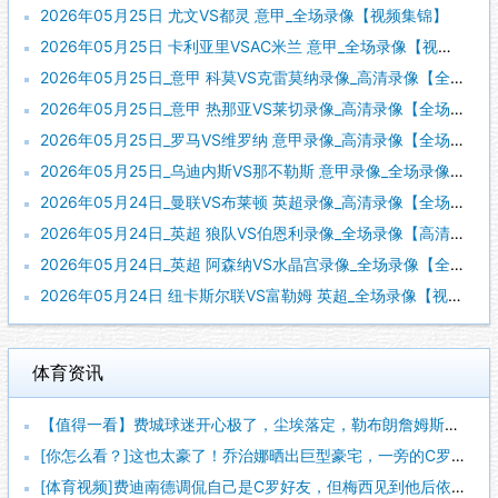
2026年05月25日 尤文VS都灵 意甲_全场录像【视频集锦】
2026年05月25日 卡利亚里VSAC米兰 意甲_全场录像【视频集锦】
2026年05月25日_意甲 科莫VS克雷莫纳录像_高清录像【全场回放】
2026年05月25日_意甲 热那亚VS莱切录像_高清录像【全场回放】
2026年05月25日_罗马VS维罗纳 意甲录像_高清录像【全场回放】
2026年05月25日_乌迪内斯VS那不勒斯 意甲录像_全场录像【视频集锦】
2026年05月24日_曼联VS布莱顿 英超录像_高清录像【全场回放】
2026年05月24日_英超 狼队VS伯恩利录像_全场录像【高清回放】
2026年05月24日_英超 阿森纳VS水晶宫录像_全场录像【全场回放】
2026年05月24日 纽卡斯尔联VS富勒姆 英超_全场录像【视频集锦】
体育资讯
【值得一看】费城球迷开心极了，尘埃落定，勒布朗詹姆斯加盟费城
[你怎么看？]这也太豪了！乔治娜晒出巨型豪宅，一旁的C罗肌肉
[体育视频]费迪南德调侃自己是C罗好友，但梅西见到他后依然热