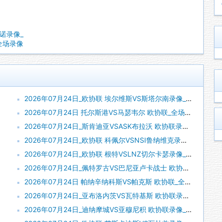
卡诺录像_
_全场录像
2026年07月24日_欧协联 埃尔维斯VS斯塔尔南录像_高清录像【全场回放】
2026年07月24日 托尔斯港VS马瑟韦尔 欧协联_全场录像【视频集锦】
2026年07月24日_斯肯迪亚VSASK布拉沃 欧协联录像_全场录像【高清回放】
2026年07月24日_欧协联 科佩尔VSNSI鲁纳维克录像_高清录像【全场回放】
2026年07月24日_欧协联 根特VSLNZ切尔卡瑟录像_全场录像【视频集锦】
2026年07月24日_佩特罗古VS巴尼亚卢卡战士 欧协联录像_高清录像【全场回放】
2026年07月24日 帕纳辛纳科斯VS帕克斯 欧协联_全场录像【全场回放】
2026年07月24日_亚布洛内茨VS瓦特基斯 欧协联录像_全场录像【视频集锦】
2026年07月24日_迪纳摩城VS亚穆尼积 欧协联录像_全场录像【视频集锦】