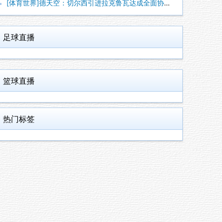
[体育世界]德天空：切尔西引进拉克鲁瓦达成全面协议，将签约至
足球直播
篮球直播
热门标签