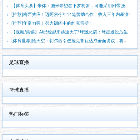
【体育头条】米体：国米希望签下罗梅罗，可能采用附带强制买断条
[推荐]梅西效应！迈阿密今年14笔赞助合作，收入三年内暴涨1
[推荐]年富力强！努力训练中的约克雷斯！
【视频/集锦】AI已经越来越逆天了❗️球迷恶搞：球星退役后生
[体育世界]德天空：切尔西引进拉克鲁瓦达成全面协议，将签约至
足球直播
篮球直播
热门标签