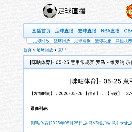
直播首页
足球直播
篮球直播
NBA直播
CB
足球回放
篮球回放
足球速报
篮球动态
其他联赛
首页
>
足球回放
>
意甲
[咪咕体育]- 05-25 意甲常规赛 罗马 - 维罗纳 录
[咪咕体育]- 05-25 
【发布时间】：2026-05-26 【作者】： 【阅读】：
37
录像列表:
[咪咕体育]2026年05月25日_罗马VS维罗纳 意甲录