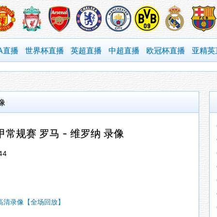
A直播
世界杯直播
英超直播
中超直播
欧冠杯直播
亚精英
像
意甲常规赛 罗马 - 维罗纳 录像
44
像_高清录像【全场回放】