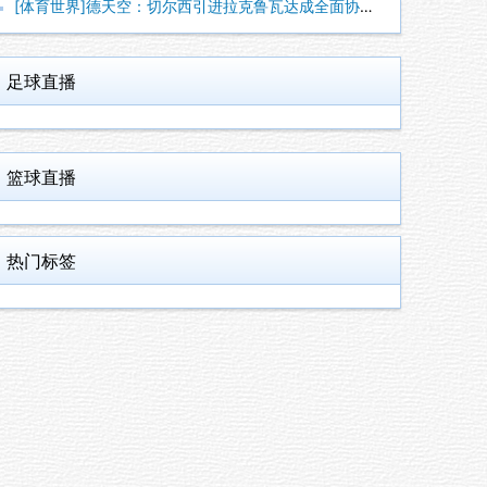
[体育世界]德天空：切尔西引进拉克鲁瓦达成全面协议，将签约至
足球直播
篮球直播
热门标签