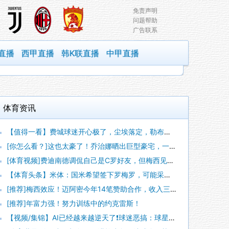
免责声明
问题帮助
广告联系
直播
西甲直播
韩K联直播
中甲直播
体育资讯
【值得一看】费城球迷开心极了，尘埃落定，勒布朗詹姆斯加盟费城
[你怎么看？]这也太豪了！乔治娜晒出巨型豪宅，一旁的C罗肌肉
[体育视频]费迪南德调侃自己是C罗好友，但梅西见到他后依然热
【体育头条】米体：国米希望签下罗梅罗，可能采用附带强制买断条
[推荐]梅西效应！迈阿密今年14笔赞助合作，收入三年内暴涨1
[推荐]年富力强！努力训练中的约克雷斯！
【视频/集锦】AI已经越来越逆天了❗️球迷恶搞：球星退役后生