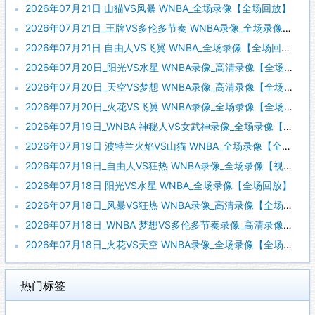
2026年07月21日 山猫VS风暴 WNBA_全场录像【全场回放】
2026年07月21日_王牌VS多伦多节奏 WNBA录像_全场录像【全场回放】
2026年07月21日 自由人VS飞翼 WNBA_全场录像【全场回放】
2026年07月20日_阳光VS水星 WNBA录像_高清录像【全场回放】
2026年07月20日_天空VS梦想 WNBA录像_高清录像【全场回放】
2026年07月20日_火花VS飞翼 WNBA录像_全场录像【全场回放】
2026年07月19日_WNBA 神秘人VS女武神录像_全场录像【视频集锦】
2026年07月19日 波特兰火焰VS山猫 WNBA_全场录像【全场回放】
2026年07月19日_自由人VS狂热 WNBA录像_全场录像【视频集锦】
2026年07月18日 阳光VS水星 WNBA_全场录像【全场回放】
2026年07月18日_风暴VS狂热 WNBA录像_高清录像【全场回放】
2026年07月18日_WNBA 梦想VS多伦多节奏录像_高清录像【全场回放】
2026年07月18日_火花VS天空 WNBA录像_全场录像【全场回放】
热门标签