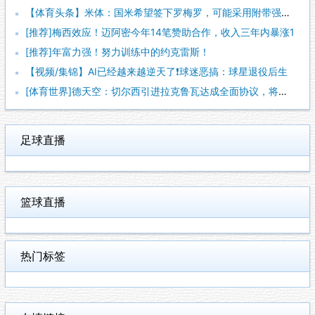
【体育头条】米体：国米希望签下罗梅罗，可能采用附带强制买断条
[推荐]梅西效应！迈阿密今年14笔赞助合作，收入三年内暴涨1
[推荐]年富力强！努力训练中的约克雷斯！
【视频/集锦】AI已经越来越逆天了❗️球迷恶搞：球星退役后生
[体育世界]德天空：切尔西引进拉克鲁瓦达成全面协议，将签约至
足球直播
篮球直播
热门标签