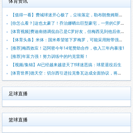
体育资讯
【值得一看】费城球迷开心极了，尘埃落定，勒布朗詹姆斯加盟费城
[你怎么看？]这也太豪了！乔治娜晒出巨型豪宅，一旁的C罗肌肉
[体育视频]费迪南德调侃自己是C罗好友，但梅西见到他后依然热
【体育头条】米体：国米希望签下罗梅罗，可能采用附带强制买断条
[推荐]梅西效应！迈阿密今年14笔赞助合作，收入三年内暴涨1
[推荐]年富力强！努力训练中的约克雷斯！
【视频/集锦】AI已经越来越逆天了❗️球迷恶搞：球星退役后生
[体育世界]德天空：切尔西引进拉克鲁瓦达成全面协议，将签约至
足球直播
篮球直播