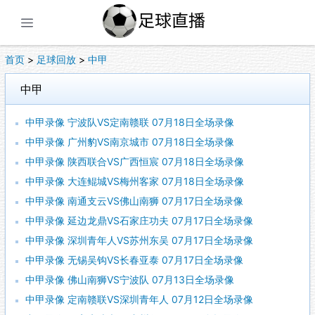
展开菜单
首页
>
足球回放
>
中甲
中甲
中甲录像 宁波队VS定南赣联 07月18日全场录像
中甲录像 广州豹VS南京城市 07月18日全场录像
中甲录像 陕西联合VS广西恒宸 07月18日全场录像
中甲录像 大连鲲城VS梅州客家 07月18日全场录像
中甲录像 南通支云VS佛山南狮 07月17日全场录像
中甲录像 延边龙鼎VS石家庄功夫 07月17日全场录像
中甲录像 深圳青年人VS苏州东吴 07月17日全场录像
中甲录像 无锡吴钩VS长春亚泰 07月17日全场录像
中甲录像 佛山南狮VS宁波队 07月13日全场录像
中甲录像 定南赣联VS深圳青年人 07月12日全场录像