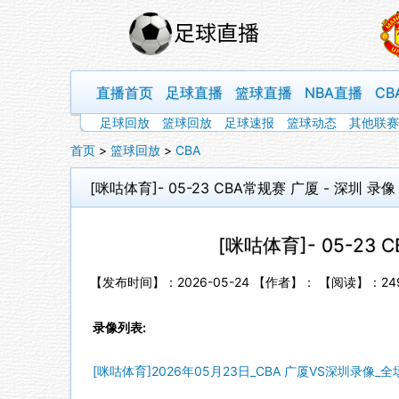
直播首页
足球直播
篮球直播
NBA直播
CB
足球回放
篮球回放
足球速报
篮球动态
其他联赛
首页
>
篮球回放
>
CBA
[咪咕体育]- 05-23 CBA常规赛 广厦 - 深圳 录像
[咪咕体育]- 05-23 
【发布时间】：2026-05-24 【作者】： 【阅读】：
24
录像列表:
[咪咕体育]2026年05月23日_CBA 广厦VS深圳录像