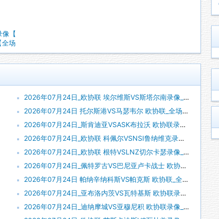
场录像【
像【全场
2026年07月24日_欧协联 埃尔维斯VS斯塔尔南录像_高清录像【全场回放】
2026年07月24日 托尔斯港VS马瑟韦尔 欧协联_全场录像【视频集锦】
2026年07月24日_斯肯迪亚VSASK布拉沃 欧协联录像_全场录像【高清回放】
2026年07月24日_欧协联 科佩尔VSNSI鲁纳维克录像_高清录像【全场回放】
2026年07月24日_欧协联 根特VSLNZ切尔卡瑟录像_全场录像【视频集锦】
2026年07月24日_佩特罗古VS巴尼亚卢卡战士 欧协联录像_高清录像【全场回放】
2026年07月24日 帕纳辛纳科斯VS帕克斯 欧协联_全场录像【全场回放】
2026年07月24日_亚布洛内茨VS瓦特基斯 欧协联录像_全场录像【视频集锦】
2026年07月24日_迪纳摩城VS亚穆尼积 欧协联录像_全场录像【视频集锦】