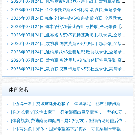
2026年07月24日_佩特罗古VS巴尼亚卢卡战士 欧协联录像_高清录像【全场回放】
2026年07月24日 GKS卡托威斯VS日利纳 欧协联_全场录像【视频集锦】
2026年07月24日 帕纳辛纳科斯VS帕克斯 欧协联_全场录像【全场回放】
2026年07月24日 哥本哈根VS普莱西亚 欧协联_全场录像【全场回放】
2026年07月24日_亚布洛内茨VS瓦特基斯 欧协联录像_全场录像【视频集锦】
2026年07月24日_欧协联 阿贾克斯VS伏伊伏丁那录像_全场录像【高清回放】
2026年07月24日_迪纳摩城VS亚穆尼积 欧协联录像_全场录像【视频集锦】
2026年07月24日_欧协联 奥达里加VS布加勒斯特星录像_高清录像【全场回放】
2026年07月24日_欧协联 艾斯卡迪斯VS瓦杜兹录像_高清录像【全场回放】
体育资讯
【值得一看】费城球迷开心极了，尘埃落定，勒布朗詹姆斯加盟费城
[你怎么看？]这也太豪了！乔治娜晒出巨型豪宅，一旁的C罗肌肉
[体育视频]费迪南德调侃自己是C罗好友，但梅西见到他后依然热
【体育头条】米体：国米希望签下罗梅罗，可能采用附带强制买断条