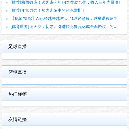
[推荐]梅西效应！迈阿密今年14笔赞助合作，收入三年内暴涨1
[推荐]年富力强！努力训练中的约克雷斯！
【视频/集锦】AI已经越来越逆天了❗️球迷恶搞：球星退役后生
[体育世界]德天空：切尔西引进拉克鲁瓦达成全面协议，将签约至
足球直播
篮球直播
热门标签
友情链接