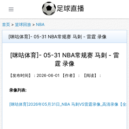
展开菜单
首页
>
篮球回放
>
NBA
[咪咕体育]- 05-31 NBA常规赛 马刺 - 雷霆 录像
[咪咕体育]- 05-31 NBA常规赛 马刺 - 雷
霆 录像
【发布时间】：2026-06-01 【作者】： 【阅读】：
录像列表:
[咪咕体育]2026年05月31日_NBA 马刺VS雷霆录像_高清录像【