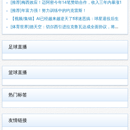
[推荐]梅西效应！迈阿密今年14笔赞助合作，收入三年内暴涨1
[推荐]年富力强！努力训练中的约克雷斯！
【视频/集锦】AI已经越来越逆天了❗️球迷恶搞：球星退役后生
[体育世界]德天空：切尔西引进拉克鲁瓦达成全面协议，将签约至
足球直播
篮球直播
热门标签
友情链接