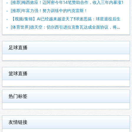
[推荐]梅西效应！迈阿密今年14笔赞助合作，收入三年内暴涨1
[推荐]年富力强！努力训练中的约克雷斯！
【视频/集锦】AI已经越来越逆天了❗️球迷恶搞：球星退役后生
[体育世界]德天空：切尔西引进拉克鲁瓦达成全面协议，将签约至
足球直播
篮球直播
热门标签
友情链接