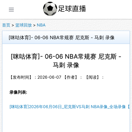
展开菜单
首页
>
篮球回放
>
NBA
[咪咕体育]- 06-06 NBA常规赛 尼克斯 - 马刺 录像
[咪咕体育]- 06-06 NBA常规赛 尼克斯 -
马刺 录像
【发布时间】：2026-06-07 【作者】： 【阅读】：
录像列表:
[咪咕体育]2026年06月06日_尼克斯VS马刺 NBA录像_全场录像