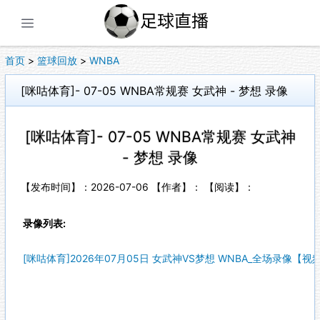
展开菜单
首页
>
篮球回放
>
WNBA
[咪咕体育]- 07-05 WNBA常规赛 女武神 - 梦想 录像
[咪咕体育]- 07-05 WNBA常规赛 女武神
- 梦想 录像
【发布时间】：2026-07-06 【作者】： 【阅读】：
录像列表:
[咪咕体育]2026年07月05日 女武神VS梦想 WNBA_全场录像【视