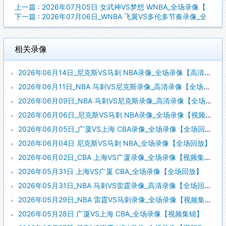
上一篇 : 2026年07月05日 女武神VS梦想 WNBA_全场录像【
下一篇 : 2026年07月06日_WNBA 飞翼VS多伦多节奏录像_全
相关录像
2026年06月14日_尼克斯VS马刺 NBA录像_全场录像【高清回放】
2026年06月11日_NBA 马刺VS尼克斯录像_高清录像【全场回放】
2026年06月09日_NBA 马刺VS尼克斯录像_高清录像【全场回放】
2026年06月06日_尼克斯VS马刺 NBA录像_全场录像【视频集锦】
2026年06月05日_广厦VS上海 CBA录像_全场录像【全场回放】
2026年06月04日 尼克斯VS马刺 NBA_全场录像【全场回放】
2026年06月02日_CBA 上海VS广厦录像_全场录像【视频集锦】
2026年05月31日 上海VS广厦 CBA_全场录像【全场回放】
2026年05月31日_NBA 马刺VS雷霆录像_高清录像【全场回放】
2026年05月29日_NBA 雷霆VS马刺录像_全场录像【视频集锦】
2026年05月28日 广厦VS上海 CBA_全场录像【视频集锦】