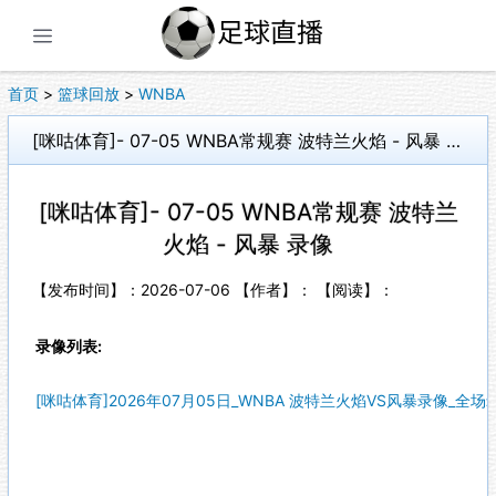
展开菜单
首页
>
篮球回放
>
WNBA
[咪咕体育]- 07-05 WNBA常规赛 波特兰火焰 - 风暴 录像
[咪咕体育]- 07-05 WNBA常规赛 波特兰
火焰 - 风暴 录像
【发布时间】：2026-07-06 【作者】： 【阅读】：
录像列表:
[咪咕体育]2026年07月05日_WNBA 波特兰火焰VS风暴录像_全