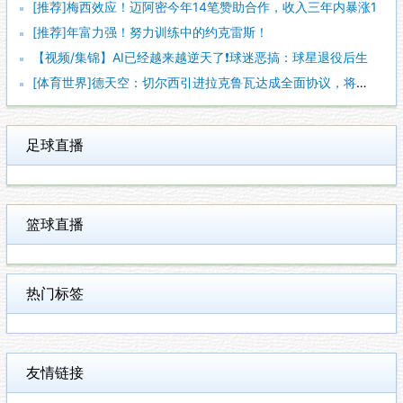
[推荐]梅西效应！迈阿密今年14笔赞助合作，收入三年内暴涨1
[推荐]年富力强！努力训练中的约克雷斯！
【视频/集锦】AI已经越来越逆天了❗️球迷恶搞：球星退役后生
[体育世界]德天空：切尔西引进拉克鲁瓦达成全面协议，将签约至
足球直播
篮球直播
热门标签
友情链接