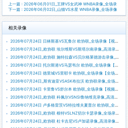
上一篇 : 2026年06月01日_王牌VS女武神 WNBA录像_全场录
下一篇 : 2026年06月02日_山猫VS水星 WNBA录像_全场录像
相关录像
2026年07月24日 日林斯基VS瓦鲁尔 欧协联_全场录像【视频集锦】
2026年07月24日_欧协联 埃尔维斯VS斯塔尔南录像_高清录像【全场回放】
2026年07月24日_欧协联 施特拉森VS贝尔格莱德游击录像_全场录像【视频集锦】
2026年07月24日 托尔斯港VS马瑟韦尔 欧协联_全场录像【视频集锦】
2026年07月24日 德里城VS里耶卡 欧协联_全场录像【全场回放】
2026年07月24日_斯肯迪亚VSASK布拉沃 欧协联录像_全场录像【高清回放】
2026年07月24日 卡里鲁VS舒尔本 欧协联_全场录像【视频集锦】
2026年07月24日_欧协联 科佩尔VSNSI鲁纳维克录像_高清录像【全场回放】
2026年07月24日 卢多格雷茨VS特拉维夫夏普尔 欧协联_全场录像【视频集锦】
2026年07月24日_欧协联 根特VSLNZ切尔卡瑟录像_全场录像【视频集锦】
2026年07月24日_欧协联 杜卡吉尼VS卢加诺录像_高清录像【全场回放】