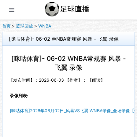
展开菜单
首页
>
篮球回放
>
WNBA
[咪咕体育]- 06-02 WNBA常规赛 风暴 - 飞翼 录像
[咪咕体育]- 06-02 WNBA常规赛 风暴 -
飞翼 录像
【发布时间】：2026-06-03 【作者】： 【阅读】：
录像列表:
[咪咕体育]2026年06月02日_风暴VS飞翼 WNBA录像_全场录像