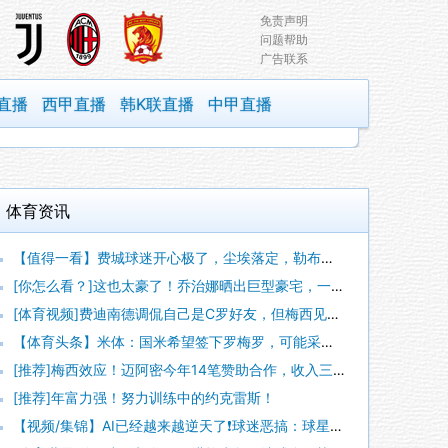
免责声明
问题帮助
广告联系
直播
西甲直播
韩K联直播
中甲直播
体育资讯
【值得一看】费城球迷开心极了，尘埃落定，勒布朗詹姆斯加盟费城
[你怎么看？]这也太豪了！乔治娜晒出巨型豪宅，一旁的C罗肌肉
[体育视频]费迪南德调侃自己是C罗好友，但梅西见到他后依然热
【体育头条】米体：国米希望签下罗梅罗，可能采用附带强制买断条
[推荐]梅西效应！迈阿密今年14笔赞助合作，收入三年内暴涨1
[推荐]年富力强！努力训练中的约克雷斯！
【视频/集锦】AI已经越来越逆天了❗️球迷恶搞：球星退役后生