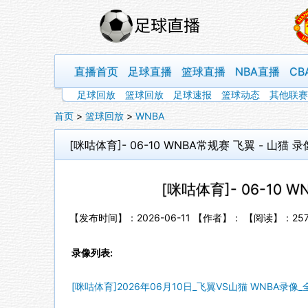
直播首页
足球直播
篮球直播
NBA直播
CB
足球回放
篮球回放
足球速报
篮球动态
其他联赛
首页
>
篮球回放
>
WNBA
[咪咕体育]- 06-10 WNBA常规赛 飞翼 - 山猫 录
[咪咕体育]- 06-10 
【发布时间】：2026-06-11 【作者】： 【阅读】：
25
录像列表:
[咪咕体育]2026年06月10日_飞翼VS山猫 WNBA录