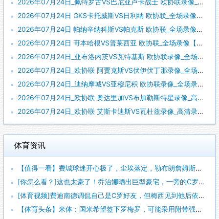
2026年07月24日_佩特罗古VS巴尼亚卢卡战士 欧协联录像_高清录像【全场回放】
2026年07月24日 GKS卡托威斯VS日利纳 欧协联_全场录像【视频集锦】
2026年07月24日 帕纳辛纳科斯VS帕克斯 欧协联_全场录像【全场回放】
2026年07月24日 哥本哈根VS普莱西亚 欧协联_全场录像【全场回放】
2026年07月24日_亚布洛内茨VS瓦特基斯 欧协联录像_全场录像【视频集锦】
2026年07月24日_欧协联 阿贾克斯VS伏伊伏丁那录像_全场录像【高清回放】
2026年07月24日_迪纳摩城VS亚穆尼积 欧协联录像_全场录像【视频集锦】
2026年07月24日_欧协联 奥达里加VS布加勒斯特星录像_高清录像【全场回放】
2026年07月24日_欧协联 艾斯卡迪斯VS瓦杜兹录像_高清录像【全场回放】
体育资讯
【值得一看】费城球迷开心极了，尘埃落定，勒布朗詹姆斯加盟费城
[你怎么看？]这也太豪了！乔治娜晒出巨型豪宅，一旁的C罗肌肉
[体育视频]费迪南德调侃自己是C罗好友，但梅西见到他后依然热
【体育头条】米体：国米希望签下罗梅罗，可能采用附带强制买断条