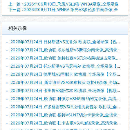
上一篇 : 2026年06月10日_飞翼VS山猫 WNBA录像_全场录像
下一篇 : 2026年06月11日_WNBA 阳光VS多伦多节奏录像_全
相关录像
2026年07月24日 日林斯基VS瓦鲁尔 欧协联_全场录像【视频集锦】
2026年07月24日_欧协联 埃尔维斯VS斯塔尔南录像_高清录像【全场回放】
2026年07月24日_欧协联 施特拉森VS贝尔格莱德游击录像_全场录像【视频集锦】
2026年07月24日 托尔斯港VS马瑟韦尔 欧协联_全场录像【视频集锦】
2026年07月24日 德里城VS里耶卡 欧协联_全场录像【全场回放】
2026年07月24日_斯肯迪亚VSASK布拉沃 欧协联录像_全场录像【高清回放】
2026年07月24日 卡里鲁VS舒尔本 欧协联_全场录像【视频集锦】
2026年07月24日_欧协联 科佩尔VSNSI鲁纳维克录像_高清录像【全场回放】
2026年07月24日 卢多格雷茨VS特拉维夫夏普尔 欧协联_全场录像【视频集锦】
2026年07月24日_欧协联 根特VSLNZ切尔卡瑟录像_全场录像【视频集锦】
2026年07月24日_欧协联 杜卡吉尼VS卢加诺录像_高清录像【全场回放】