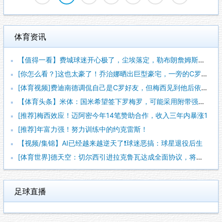
体育资讯
【值得一看】费城球迷开心极了，尘埃落定，勒布朗詹姆斯加盟费城
[你怎么看？]这也太豪了！乔治娜晒出巨型豪宅，一旁的C罗肌肉
[体育视频]费迪南德调侃自己是C罗好友，但梅西见到他后依然热
【体育头条】米体：国米希望签下罗梅罗，可能采用附带强制买断条
[推荐]梅西效应！迈阿密今年14笔赞助合作，收入三年内暴涨1
[推荐]年富力强！努力训练中的约克雷斯！
【视频/集锦】AI已经越来越逆天了❗️球迷恶搞：球星退役后生
[体育世界]德天空：切尔西引进拉克鲁瓦达成全面协议，将签约至
足球直播