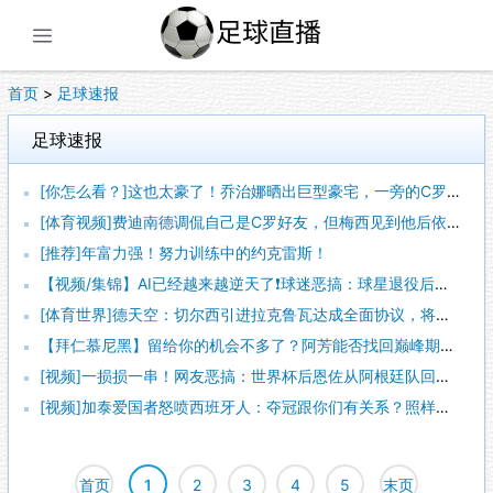
展开菜单
首页
>
足球速报
足球速报
[你怎么看？]这也太豪了！乔治娜晒出巨型豪宅，一旁的C罗肌肉抢镜~
[体育视频]费迪南德调侃自己是C罗好友，但梅西见到他后依然热情打招呼~
[推荐]年富力强！努力训练中的约克雷斯！
【视频/集锦】AI已经越来越逆天了❗️球迷恶搞：球星退役后生活
[体育世界]德天空：切尔西引进拉克鲁瓦达成全面协议，将签约至2032年
【拜仁慕尼黑】留给你的机会不多了？阿芳能否找回巅峰期的状态？
[视频]一损损一串！网友恶搞：世界杯后恩佐从阿根廷队回到切尔西~
[视频]加泰爱国者怒喷西班牙人：夺冠跟你们有关系？照样月薪一万赚不到
首页
1
2
3
4
5
末页