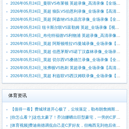
2026年05月24日_曼联VS布莱顿 英超录像_高清录像【全场回放】
2026年05月24日_英超 狼队VS伯恩利录像_全场录像【高清回放】
2026年05月24日_英超 阿森纳VS水晶宫录像_全场录像【全场回放】
2026年05月24日 纽卡斯尔联VS富勒姆 英超_全场录像【视频集锦】
2026年05月24日_布伦特福德VS利物浦 英超录像_高清录像【全场回放】
2026年05月24日_英超 阿斯顿维拉VS曼城录像_全场录像【全场回放】
2026年05月24日_英超 伯恩茅斯VS诺丁汉森林录像_全场录像【全场回放】
2026年05月24日_英超 切尔西VS桑德兰录像_全场录像【全场回放】
2026年05月24日_埃弗顿VS热刺 英超录像_全场录像【高清回放】
2026年05月24日_英超 利兹联VS西汉姆联录像_全场录像【视频集锦】
体育资讯
【值得一看】费城球迷开心极了，尘埃落定，勒布朗詹姆斯加盟费城
[你怎么看？]这也太豪了！乔治娜晒出巨型豪宅，一旁的C罗肌肉
[体育视频]费迪南德调侃自己是C罗好友，但梅西见到他后依然热