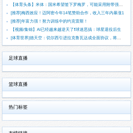
【体育头条】米体：国米希望签下罗梅罗，可能采用附带强制买断条
[推荐]梅西效应！迈阿密今年14笔赞助合作，收入三年内暴涨1
[推荐]年富力强！努力训练中的约克雷斯！
【视频/集锦】AI已经越来越逆天了❗️球迷恶搞：球星退役后生
[体育世界]德天空：切尔西引进拉克鲁瓦达成全面协议，将签约至
足球直播
篮球直播
热门标签