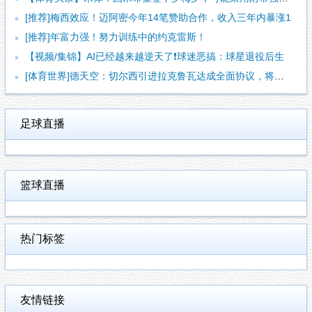
[推荐]梅西效应！迈阿密今年14笔赞助合作，收入三年内暴涨1
[推荐]年富力强！努力训练中的约克雷斯！
【视频/集锦】AI已经越来越逆天了❗️球迷恶搞：球星退役后生
[体育世界]德天空：切尔西引进拉克鲁瓦达成全面协议，将签约至
足球直播
篮球直播
热门标签
友情链接