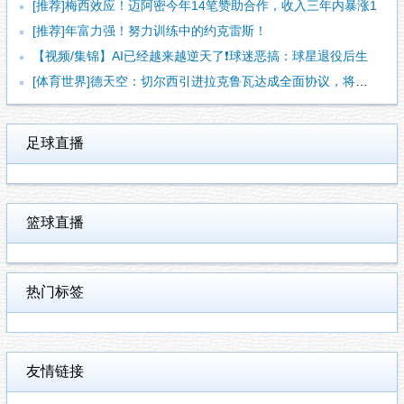
[推荐]梅西效应！迈阿密今年14笔赞助合作，收入三年内暴涨1
[推荐]年富力强！努力训练中的约克雷斯！
【视频/集锦】AI已经越来越逆天了❗️球迷恶搞：球星退役后生
[体育世界]德天空：切尔西引进拉克鲁瓦达成全面协议，将签约至
足球直播
篮球直播
热门标签
友情链接