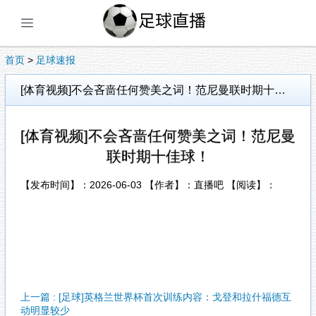
展开菜单
首页
>
足球速报
[体育视频]不会吝啬任何赞美之词！范尼曼联时期十佳球！
[体育视频]不会吝啬任何赞美之词！范尼曼
联时期十佳球！
【发布时间】：2026-06-03 【作者】：直播吧 【阅读】：
上一篇 : [足球]英格兰世界杯首次训练内容：戈登和拉什福德互
动明显较少