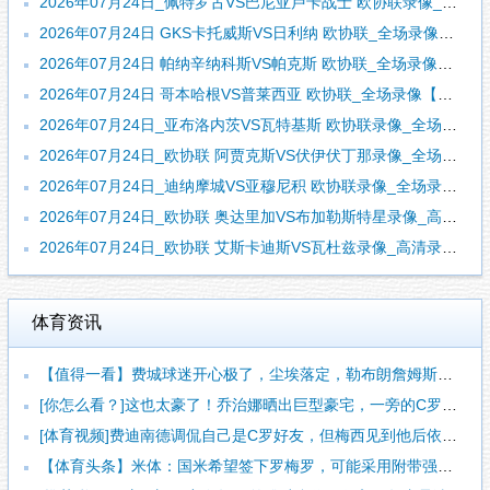
2026年07月24日_佩特罗古VS巴尼亚卢卡战士 欧协联录像_高清录像【全场回放】
2026年07月24日 GKS卡托威斯VS日利纳 欧协联_全场录像【视频集锦】
2026年07月24日 帕纳辛纳科斯VS帕克斯 欧协联_全场录像【全场回放】
2026年07月24日 哥本哈根VS普莱西亚 欧协联_全场录像【全场回放】
2026年07月24日_亚布洛内茨VS瓦特基斯 欧协联录像_全场录像【视频集锦】
2026年07月24日_欧协联 阿贾克斯VS伏伊伏丁那录像_全场录像【高清回放】
2026年07月24日_迪纳摩城VS亚穆尼积 欧协联录像_全场录像【视频集锦】
2026年07月24日_欧协联 奥达里加VS布加勒斯特星录像_高清录像【全场回放】
2026年07月24日_欧协联 艾斯卡迪斯VS瓦杜兹录像_高清录像【全场回放】
体育资讯
【值得一看】费城球迷开心极了，尘埃落定，勒布朗詹姆斯加盟费城
[你怎么看？]这也太豪了！乔治娜晒出巨型豪宅，一旁的C罗肌肉
[体育视频]费迪南德调侃自己是C罗好友，但梅西见到他后依然热
【体育头条】米体：国米希望签下罗梅罗，可能采用附带强制买断条