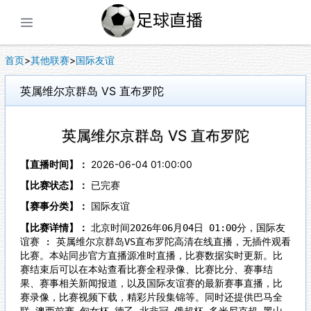
展开菜单
首页
>
其他联赛
>
国际友谊
英属维尔京群岛 VS 直布罗陀
英属维尔京群岛 VS 直布罗陀
【直播时间】：
2026-06-04 01:00:00
【比赛状态】：
已完赛
【赛事分类】：
国际友谊
【比赛详情】：
北京时间2026年06月04日 01:00分，国际友
谊赛 : 英属维尔京群岛VS直布罗陀高清在线直播，无插件观看
比赛。本站同步官方直播源准时直播，比赛数据实时更新。比
赛结束后可以在本站查看比赛全程录像、比赛比分、赛事结
果、赛事相关新闻报道，以及国际友谊赛的最新赛事直播，比
赛录像，比赛视频下载，精彩片段集锦等。同时还提供巴马全
联,澳西前赛,匈女杯,德乙,北非冠,俄超杯,多米尼克超,黑山