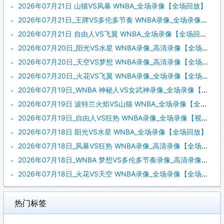
2026年07月21日 山猫VS风暴 WNBA_全场录像【全场回放】
2026年07月21日_王牌VS多伦多节奏 WNBA录像_全场录像【全场回放】
2026年07月21日 自由人VS飞翼 WNBA_全场录像【全场回放】
2026年07月20日_阳光VS水星 WNBA录像_高清录像【全场回放】
2026年07月20日_天空VS梦想 WNBA录像_高清录像【全场回放】
2026年07月20日_火花VS飞翼 WNBA录像_全场录像【全场回放】
2026年07月19日_WNBA 神秘人VS女武神录像_全场录像【视频集锦】
2026年07月19日 波特兰火焰VS山猫 WNBA_全场录像【全场回放】
2026年07月19日_自由人VS狂热 WNBA录像_全场录像【视频集锦】
2026年07月18日 阳光VS水星 WNBA_全场录像【全场回放】
2026年07月18日_风暴VS狂热 WNBA录像_高清录像【全场回放】
2026年07月18日_WNBA 梦想VS多伦多节奏录像_高清录像【全场回放】
2026年07月18日_火花VS天空 WNBA录像_全场录像【全场回放】
热门标签