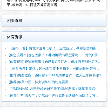
甲,欧锦赛U20,阿篮乙等联赛直播。
相关直播
体育资讯
【值得一看】费城球迷开心极了，尘埃落定，勒布朗詹姆斯加盟费城
[你怎么看？]这也太豪了！乔治娜晒出巨型豪宅，一旁的C罗肌肉
[体育视频]费迪南德调侃自己是C罗好友，但梅西见到他后依然热
【体育头条】米体：国米希望签下罗梅罗，可能采用附带强制买断条
[推荐]梅西效应！迈阿密今年14笔赞助合作，收入三年内暴涨1
[推荐]年富力强！努力训练中的约克雷斯！
【视频/集锦】AI已经越来越逆天了❗️球迷恶搞：球星退役后生
[体育世界]德天空：切尔西引进拉克鲁瓦达成全面协议，将签约至