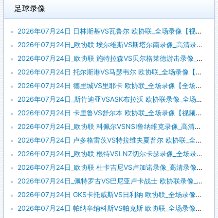
足球录像
2026年07月24日 日林斯基VS瓦鲁尔 欧协联_全场录像【视频集锦】
2026年07月24日_欧协联 埃尔维斯VS斯塔尔南录像_高清录像【全场回放】
2026年07月24日_欧协联 施特拉森VS贝尔格莱德游击录像_全场录像【视频集锦】
2026年07月24日 托尔斯港VS马瑟韦尔 欧协联_全场录像【视频集锦】
2026年07月24日 德里城VS里耶卡 欧协联_全场录像【全场回放】
2026年07月24日_斯肯迪亚VSASK布拉沃 欧协联录像_全场录像【高清回放】
2026年07月24日 卡里鲁VS舒尔本 欧协联_全场录像【视频集锦】
2026年07月24日_欧协联 科佩尔VSNSI鲁纳维克录像_高清录像【全场回放】
2026年07月24日 卢多格雷茨VS特拉维夫夏普尔 欧协联_全场录像【视频集锦】
2026年07月24日_欧协联 根特VSLNZ切尔卡瑟录像_全场录像【视频集锦】
2026年07月24日_欧协联 杜卡吉尼VS卢加诺录像_高清录像【全场回放】
2026年07月24日_佩特罗古VS巴尼亚卢卡战士 欧协联录像_高清录像【全场回放】
2026年07月24日 GKS卡托威斯VS日利纳 欧协联_全场录像【视频集锦】
2026年07月24日 帕纳辛纳科斯VS帕克斯 欧协联_全场录像【全场回放】