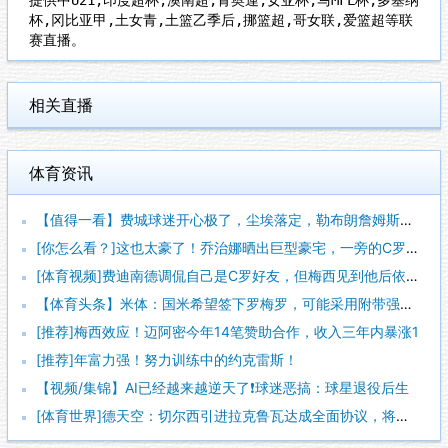
杯,冈比亚甲,土女青,土篮乙季后,挪篮超,哥女联,爱篮超等联
赛直播。
相关直播
体育资讯
【值得一看】费城球迷开心极了，尘埃落定，勒布朗詹姆斯加盟费城
[你怎么看？]这也太豪了！乔治娜晒出巨型豪宅，一旁的C罗肌肉
[体育视频]费迪南德调侃自己是C罗好友，但梅西见到他后依然热
【体育头条】米体：国米希望签下罗梅罗，可能采用附带强制买断条
[推荐]梅西效应！迈阿密今年14笔赞助合作，收入三年内暴涨1
[推荐]年富力强！努力训练中的约克雷斯！
【视频/集锦】AI已经越来越逆天了❗️球迷恶搞：球星退役后生
[体育世界]德天空：切尔西引进拉克鲁瓦达成全面协议，将签约至