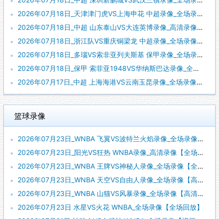
2026年07月18日_天津津门虎VS上海申花 中超录像_全场录像【视频集锦】
2026年07月18日_中超 山东泰山VS大连英博录像_高清录像【全场回放】
2026年07月18日_浙江队VS重庆铜梁龙 中超录像_全场录像【视频集锦】
2026年07月18日_多瑙VS索非亚列夫斯基 保甲录像_全场录像【高清回放】
2026年07月18日_保甲 索菲亚1948VS华纳斯巴达录像_全场录像【视频集锦】
2026年07月17日_中超 上海海港VS云南玉昆录像_全场录像【高清回放】
篮球录像
2026年07月23日_WNBA 飞翼VS波特兰火焰录像_全场录像【全场回放】
2026年07月23日_阳光VS狂热 WNBA录像_高清录像【全场回放】
2026年07月23日_WNBA 王牌VS神秘人录像_全场录像【全场回放】
2026年07月23日_WNBA 天空VS自由人录像_全场录像【高清回放】
2026年07月23日_WNBA 山猫VS风暴录像_全场录像【高清回放】
2026年07月23日 水星VS火花 WNBA_全场录像【全场回放】