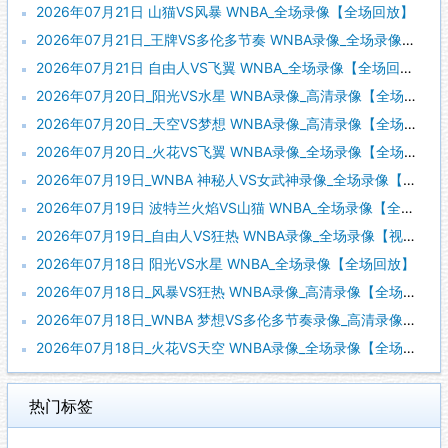
2026年07月21日 山猫VS风暴 WNBA_全场录像【全场回放】
2026年07月21日_王牌VS多伦多节奏 WNBA录像_全场录像【全场回放】
2026年07月21日 自由人VS飞翼 WNBA_全场录像【全场回放】
2026年07月20日_阳光VS水星 WNBA录像_高清录像【全场回放】
2026年07月20日_天空VS梦想 WNBA录像_高清录像【全场回放】
2026年07月20日_火花VS飞翼 WNBA录像_全场录像【全场回放】
2026年07月19日_WNBA 神秘人VS女武神录像_全场录像【视频集锦】
2026年07月19日 波特兰火焰VS山猫 WNBA_全场录像【全场回放】
2026年07月19日_自由人VS狂热 WNBA录像_全场录像【视频集锦】
2026年07月18日 阳光VS水星 WNBA_全场录像【全场回放】
2026年07月18日_风暴VS狂热 WNBA录像_高清录像【全场回放】
2026年07月18日_WNBA 梦想VS多伦多节奏录像_高清录像【全场回放】
2026年07月18日_火花VS天空 WNBA录像_全场录像【全场回放】
热门标签