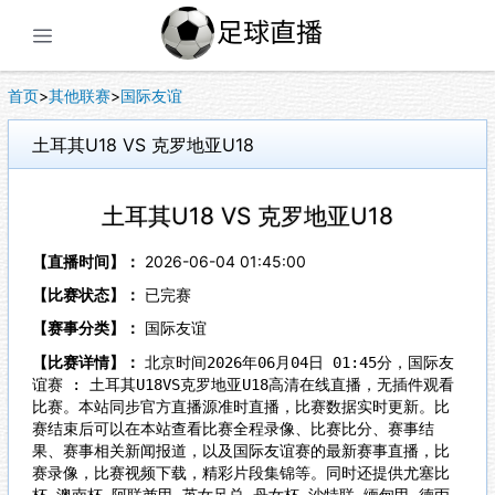
展开菜单
首页
>
其他联赛
>
国际友谊
土耳其U18 VS 克罗地亚U18
土耳其U18 VS 克罗地亚U18
【直播时间】：
2026-06-04 01:45:00
【比赛状态】：
已完赛
【赛事分类】：
国际友谊
【比赛详情】：
北京时间2026年06月04日 01:45分，国际友
谊赛 : 土耳其U18VS克罗地亚U18高清在线直播，无插件观看
比赛。本站同步官方直播源准时直播，比赛数据实时更新。比
赛结束后可以在本站查看比赛全程录像、比赛比分、赛事结
果、赛事相关新闻报道，以及国际友谊赛的最新赛事直播，比
赛录像，比赛视频下载，精彩片段集锦等。同时还提供尤塞比
杯,澳南杯,阿联酋甲,英女足总,丹女杯,沙特联,缅甸甲,德丙,