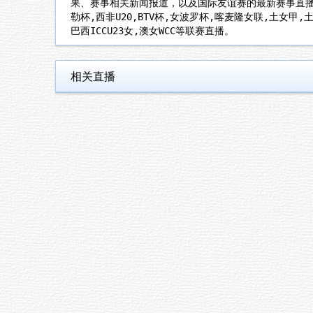
果、赛事相关新闻报道，以及国际友谊赛的最新赛事直
勒杯,西非U20,BTV杯,女波罗杯,喀麦隆女联,土女甲,
巴西ICCU23女,澳女WCC等联赛直播。
相关直播