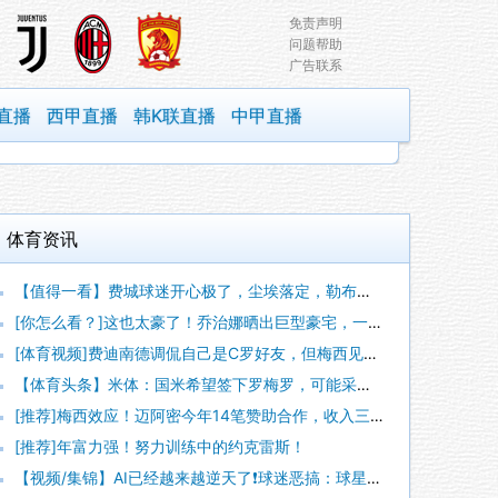
免责声明
问题帮助
广告联系
直播
西甲直播
韩K联直播
中甲直播
体育资讯
【值得一看】费城球迷开心极了，尘埃落定，勒布朗詹姆斯加盟费城
[你怎么看？]这也太豪了！乔治娜晒出巨型豪宅，一旁的C罗肌肉
[体育视频]费迪南德调侃自己是C罗好友，但梅西见到他后依然热
【体育头条】米体：国米希望签下罗梅罗，可能采用附带强制买断条
[推荐]梅西效应！迈阿密今年14笔赞助合作，收入三年内暴涨1
[推荐]年富力强！努力训练中的约克雷斯！
【视频/集锦】AI已经越来越逆天了❗️球迷恶搞：球星退役后生