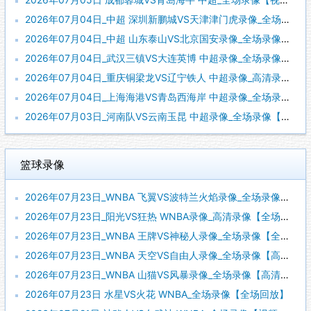
2026年07月04日_中超 深圳新鹏城VS天津津门虎录像_全场录像【视频集锦】
2026年07月04日_中超 山东泰山VS北京国安录像_全场录像【高清回放】
2026年07月04日_武汉三镇VS大连英博 中超录像_全场录像【高清回放】
2026年07月04日_重庆铜梁龙VS辽宁铁人 中超录像_高清录像【全场回放】
2026年07月04日_上海海港VS青岛西海岸 中超录像_全场录像【视频集锦】
2026年07月03日_河南队VS云南玉昆 中超录像_全场录像【全场回放】
篮球录像
2026年07月23日_WNBA 飞翼VS波特兰火焰录像_全场录像【全场回放】
2026年07月23日_阳光VS狂热 WNBA录像_高清录像【全场回放】
2026年07月23日_WNBA 王牌VS神秘人录像_全场录像【全场回放】
2026年07月23日_WNBA 天空VS自由人录像_全场录像【高清回放】
2026年07月23日_WNBA 山猫VS风暴录像_全场录像【高清回放】
2026年07月23日 水星VS火花 WNBA_全场录像【全场回放】