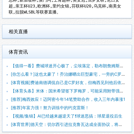
超,亲王杯U23,欧洲杯,里约女锦,芬联杯U20,乌克杯,南美女
联,拉脱WLSBL等联赛直播。
相关直播
体育资讯
【值得一看】费城球迷开心极了，尘埃落定，勒布朗詹姆斯加盟费城
[你怎么看？]这也太豪了！乔治娜晒出巨型豪宅，一旁的C罗肌肉
[体育视频]费迪南德调侃自己是C罗好友，但梅西见到他后依然热
【体育头条】米体：国米希望签下罗梅罗，可能采用附带强制买断条
[推荐]梅西效应！迈阿密今年14笔赞助合作，收入三年内暴涨1
[推荐]年富力强！努力训练中的约克雷斯！
【视频/集锦】AI已经越来越逆天了❗️球迷恶搞：球星退役后生
[体育世界]德天空：切尔西引进拉克鲁瓦达成全面协议，将签约至