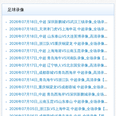
足球录像
2026年07月18日_中超 深圳新鹏城VS武汉三镇录像_全场录像【全场回放】
2026年07月18日_天津津门虎VS上海申花 中超录像_全场录像【视频集锦】
2026年07月18日_中超 山东泰山VS大连英博录像_高清录像【全场回放】
2026年07月18日_浙江队VS重庆铜梁龙 中超录像_全场录像【视频集锦】
2026年07月17日_中超 上海海港VS云南玉昆录像_全场录像【高清回放】
2026年07月17日_中超 青岛海牛VS河南队录像_全场录像【视频集锦】
2026年07月17日_中超 辽宁铁人VS北京国安录像_高清录像【全场回放】
2026年07月17日_成都蓉城VS青岛西海岸 中超录像_高清录像【全场回放】
2026年07月14日_青岛海牛VS浙江队 中超录像_高清录像【全场回放】
2026年07月11日_重庆铜梁龙VS成都蓉城 中超录像_全场录像【高清回放】
2026年07月11日_中超 青岛西海岸VS深圳新鹏城录像_全场录像【视频集锦】
2026年07月10日_云南玉昆VS山东泰山 中超录像_全场录像【全场回放】
2026年07月05日_浙江队VS上海申花 中超录像_全场录像【全场回放】
2026年07月05日 成都蓉城VS青岛海牛 中超_全场录像【视频集锦】