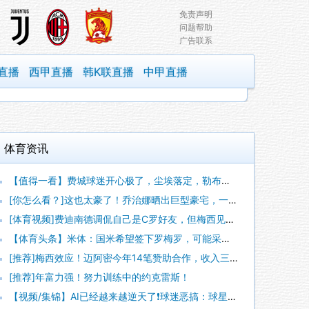
免责声明
问题帮助
广告联系
直播
西甲直播
韩K联直播
中甲直播
体育资讯
【值得一看】费城球迷开心极了，尘埃落定，勒布朗詹姆斯加盟费城
[你怎么看？]这也太豪了！乔治娜晒出巨型豪宅，一旁的C罗肌肉
[体育视频]费迪南德调侃自己是C罗好友，但梅西见到他后依然热
【体育头条】米体：国米希望签下罗梅罗，可能采用附带强制买断条
[推荐]梅西效应！迈阿密今年14笔赞助合作，收入三年内暴涨1
[推荐]年富力强！努力训练中的约克雷斯！
【视频/集锦】AI已经越来越逆天了❗️球迷恶搞：球星退役后生