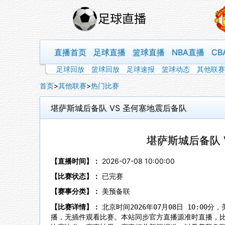
直播首页
足球直播
篮球直播
NBA直播
CB
足球回放
篮球回放
足球速报
篮球动态
其他联赛
首页
>
其他联赛
>
热门比赛
堪萨斯城后备队 VS 圣何塞地震后备队
堪萨斯城后备队 
【直播时间】：
2026-07-08 10:00:00
【比赛状态】：
已完赛
【赛事分类】：
美预备联
【比赛详情】：
北京时间2026年07月08日 10:0
播，无插件观看比赛。本站同步官方直播源准时直播，