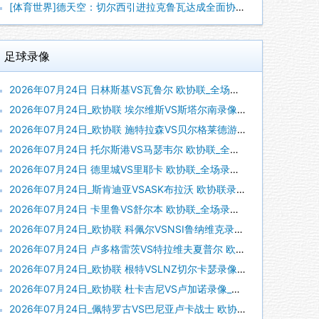
[体育世界]德天空：切尔西引进拉克鲁瓦达成全面协议，将签约至
足球录像
2026年07月24日 日林斯基VS瓦鲁尔 欧协联_全场录像【视频集锦】
2026年07月24日_欧协联 埃尔维斯VS斯塔尔南录像_高清录像【全场回放】
2026年07月24日_欧协联 施特拉森VS贝尔格莱德游击录像_全场录像【视频集锦】
2026年07月24日 托尔斯港VS马瑟韦尔 欧协联_全场录像【视频集锦】
2026年07月24日 德里城VS里耶卡 欧协联_全场录像【全场回放】
2026年07月24日_斯肯迪亚VSASK布拉沃 欧协联录像_全场录像【高清回放】
2026年07月24日 卡里鲁VS舒尔本 欧协联_全场录像【视频集锦】
2026年07月24日_欧协联 科佩尔VSNSI鲁纳维克录像_高清录像【全场回放】
2026年07月24日 卢多格雷茨VS特拉维夫夏普尔 欧协联_全场录像【视频集锦】
2026年07月24日_欧协联 根特VSLNZ切尔卡瑟录像_全场录像【视频集锦】
2026年07月24日_欧协联 杜卡吉尼VS卢加诺录像_高清录像【全场回放】
2026年07月24日_佩特罗古VS巴尼亚卢卡战士 欧协联录像_高清录像【全场回放】