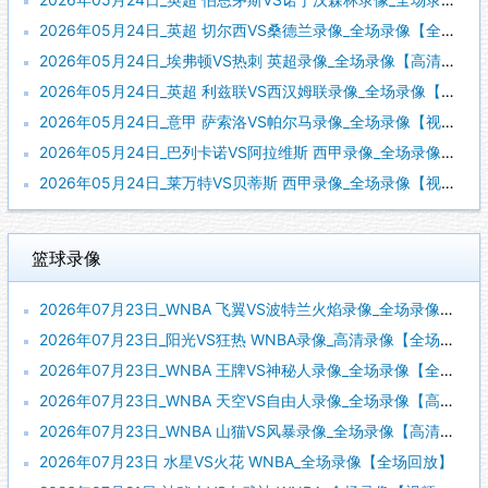
2026年05月24日_英超 切尔西VS桑德兰录像_全场录像【全场回放】
2026年05月24日_埃弗顿VS热刺 英超录像_全场录像【高清回放】
2026年05月24日_英超 利兹联VS西汉姆联录像_全场录像【视频集锦】
2026年05月24日_意甲 萨索洛VS帕尔马录像_全场录像【视频集锦】
2026年05月24日_巴列卡诺VS阿拉维斯 西甲录像_全场录像【视频集锦】
2026年05月24日_莱万特VS贝蒂斯 西甲录像_全场录像【视频集锦】
篮球录像
2026年07月23日_WNBA 飞翼VS波特兰火焰录像_全场录像【全场回放】
2026年07月23日_阳光VS狂热 WNBA录像_高清录像【全场回放】
2026年07月23日_WNBA 王牌VS神秘人录像_全场录像【全场回放】
2026年07月23日_WNBA 天空VS自由人录像_全场录像【高清回放】
2026年07月23日_WNBA 山猫VS风暴录像_全场录像【高清回放】
2026年07月23日 水星VS火花 WNBA_全场录像【全场回放】