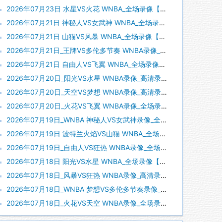
2026年07月23日 水星VS火花 WNBA_全场录像【全场回放】
2026年07月21日 神秘人VS女武神 WNBA_全场录像【视频集锦】
2026年07月21日 山猫VS风暴 WNBA_全场录像【全场回放】
2026年07月21日_王牌VS多伦多节奏 WNBA录像_全场录像【全场回放】
2026年07月21日 自由人VS飞翼 WNBA_全场录像【全场回放】
2026年07月20日_阳光VS水星 WNBA录像_高清录像【全场回放】
2026年07月20日_天空VS梦想 WNBA录像_高清录像【全场回放】
2026年07月20日_火花VS飞翼 WNBA录像_全场录像【全场回放】
2026年07月19日_WNBA 神秘人VS女武神录像_全场录像【视频集锦】
2026年07月19日 波特兰火焰VS山猫 WNBA_全场录像【全场回放】
2026年07月19日_自由人VS狂热 WNBA录像_全场录像【视频集锦】
2026年07月18日 阳光VS水星 WNBA_全场录像【全场回放】
2026年07月18日_风暴VS狂热 WNBA录像_高清录像【全场回放】
2026年07月18日_WNBA 梦想VS多伦多节奏录像_高清录像【全场回放】
2026年07月18日_火花VS天空 WNBA录像_全场录像【全场回放】