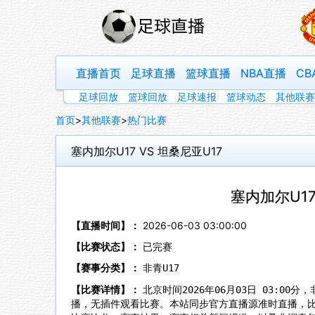
直播首页
足球直播
篮球直播
NBA直播
CB
足球回放
篮球回放
足球速报
篮球动态
其他联赛
首页
>
其他联赛
>
热门比赛
塞内加尔U17 VS 坦桑尼亚U17
塞内加尔U17
【直播时间】：
2026-06-03 03:00:00
【比赛状态】：
已完赛
【赛事分类】：
非青U17
【比赛详情】：
北京时间2026年06月03日 03:00分
播，无插件观看比赛。本站同步官方直播源准时直播，